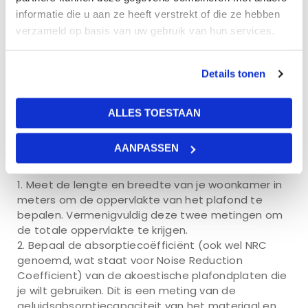
Aantal akoestische
informatie die u aan ze heeft verstrekt of die ze hebben
plafondplaten berekenen
verzameld op basis van uw gebruik van hun services.
Het berekenen van de juiste hoeveelheid
akoestische plafondplaten voor je woonkamer
Details tonen
vereist het bepalen van de totale oppervlakte van
het plafond en het kennen van de
absorptiecoëfficiënt van de platen die je wilt
ALLES TOESTAAN
gebruiken. Hier is een algemene stappenplan om je
te helpen bij het berekenen van de benodigde
AANPASSEN
hoeveelheid akoestische plafondplaten:
Meet de lengte en breedte van je woonkamer in
meters om de oppervlakte van het plafond te
bepalen. Vermenigvuldig deze twee metingen om
de totale oppervlakte te krijgen.
Bepaal de absorptiecoëfficiënt (ook wel NRC
genoemd, wat staat voor Noise Reduction
Coefficient) van de akoestische plafondplaten die
je wilt gebruiken. Dit is een meting van de
geluidsabsorptiecapaciteit van het materiaal en