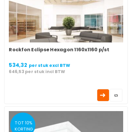
Rockfon Eclipse Hexagon 1160x1160 p/st
534,32
per stuk
excl BTW
646,53
per stuk
incl BTW
TOT 10%
KORTING