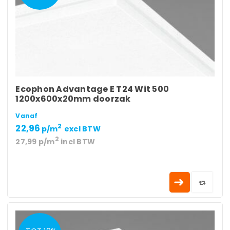
Ecophon Advantage E T24 Wit 500
1200x600x20mm doorzak
Vanaf
22,96
2
p/m
excl BTW
2
27,99
p/m
incl BTW