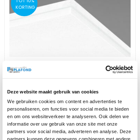
TOT 10%
KORTING
Ecophon Advantage E T24 Wit 500
1200x600x15mm doorzak
Vanaf
21,60
2
p/m
excl BTW
Deze website maakt gebruik van cookies
2
26,34
p/m
incl BTW
We gebruiken cookies om content en advertenties te
personaliseren, om functies voor social media te bieden
en om ons websiteverkeer te analyseren. Ook delen we
informatie over uw gebruik van onze site met onze
partners voor social media, adverteren en analyse. Deze
partners kunnen deze gegevens combineren met andere