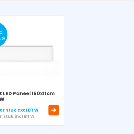
5%
NG
LOGIN
Gebruikersnaam of e-mailadres
*
t LED Paneel 150x11cm
4W
er stuk
excl BTW
r stuk
incl BTW
Wachtwoord
*