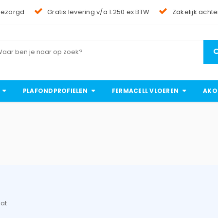
bezorgd
Gratis levering v/a 1.250 ex BTW
Zakelijk achte
PLAFONDPROFIELEN
FERMACELL VLOEREN
AKO
aat