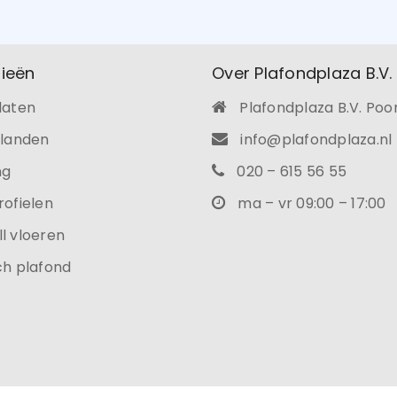
Onthouden
ieën
Over Plafondplaza B.V.
INLOGGEN
laten
Plafondplaza B.V. Poo
ilanden
info@plafondplaza.nl
JE WACHTWOORD VERGETEN?
ng
020 – 615 56 55
rofielen
ma – vr 09:00 – 17:00
l vloeren
ch plafond