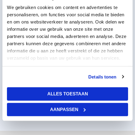
We gebruiken cookies om content en advertenties te
personaliseren, om functies voor social media te bieden
en om ons websiteverkeer te analyseren. Ook delen we
informatie over uw gebruik van onze site met onze
partners voor social media, adverteren en analyse. Deze
partners kunnen deze gegevens combineren met andere
informatie die u aan ze heeft verstrekt of die ze hebben
verzameld op basis van uw gebruik van hun services.
OWA Corpus Plafondeiland L1 K3 Wit
1120x1120x150mm incl. ophangset
Details tonen
507,84
per stuk
excl BTW
614,49
per stuk
incl BTW
ALLES TOESTAAN
AANPASSEN