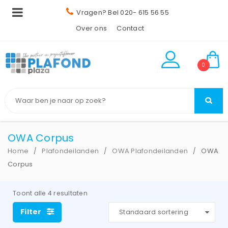
Vragen? Bel 020- 615 56 55
Over ons
Contact
0
OWA Corpus
Home
Plafondeilanden
OWA Plafondeilanden
OWA
/
/
/
Corpus
Toont alle 4 resultaten
Filter
Standaard sortering