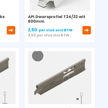
uks
API Dwarsprofiel T24/32 wit
600mm
2,50
per stuk
excl BTW
3,03
per stuk
incl BTW