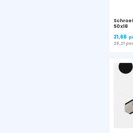
Schroef
50x18
21,66
p
26,21
pe