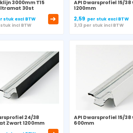
eklijn 3000mm T15
API Dwarsprofiel 15/38 
ultramat 30st
1200mm
2,59
r stuk
excl BTW
per stuk
excl BTW
 stuk
incl BTW
3,13
per stuk
incl BTW
rsprofiel 24/38
API Dwarsprofiel 15/38 
at Zwart 1200mm
600mm