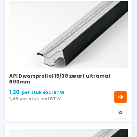
API Dwarsprofiel 15/38 zwart ultramat
600mm
1,20
per stuk
excl BTW
1,45
per stuk
incl BTW