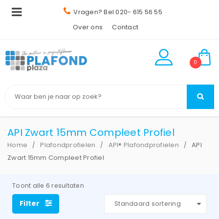
Vragen? Bel 020- 615 56 55
Over ons
Contact
0
API Zwart 15mm Compleet Profiel
Home
Plafondprofielen
API® Plafondprofielen
API
/
/
/
Zwart 15mm Compleet Profiel
Toont alle 6 resultaten
Filter
Standaard sortering