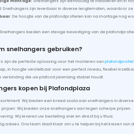
dige montage:
Snelhangers zijn eenvoudig te installeren en in hoo
l:
Snelhangers zijn leverbaar in diverse lengtematen, waardoor ze 
lbaar
: De hoogte van de plafondprofielen kan na montage nog wor
Onthouden
 Snelhangers bieden een stevige bevestiging van de plafondprofie
INLOGGEN
 snelhangers gebruiken?
JE WACHTWOORD VERGETEN?
s zijn de perfecte oplossing voor het monteren van
plafondprofie
, in hoogte verstelbaar voor een perfect niveau, flexibel inzetba
 verbinding die uw plafond jarenlang stabiel houdt.
ngers kopen bij Plafondplaza
sortiment: Wij bieden een breed scala aan snelhangers in diverse
prijzen: Wij bieden onze snelhangers aan tegen scherpe prijzen.
vering: Wij leveren uw bestelling snel en direct bij u thuis.
g advies: Ons team staat klaar om u te helpen bij het kiezen van d