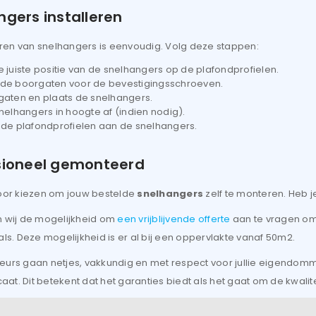
ngers installeren
leren van snelhangers is eenvoudig. Volg deze stappen:
 juiste positie van de snelhangers op de plafondprofielen.
de boorgaten voor de bevestigingsschroeven.
gaten en plaats de snelhangers.
snelhangers in hoogte af (indien nodig).
 de plafondprofielen aan de snelhangers.
sioneel gemonteerd
oor kiezen om jouw bestelde
snelhangers
zelf te monteren. Heb je 
 wij de mogelijkheid om
een vrijblijvende offerte
aan te vragen om
ls. Deze mogelijkheid is er al bij een oppervlakte vanaf 50m2.
urs gaan netjes, vakkundig en met respect voor jullie eigendomme
caat. Dit betekent dat het garanties biedt als het gaat om de kwalite