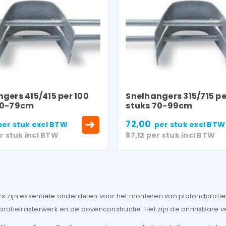
gers 415/415 per 100
Snelhangers 315/715 pe
40-79cm
stuks 70-99cm
72,00
per stuk
excl BTW
per stuk
excl BTW
LOGIN
r stuk
incl BTW
87,12
per stuk
incl BTW
Gebruikersnaam of e-mailadres
*
s zijn essentiële onderdelen voor het monteren van plafondprofiel
Wachtwoord
*
 profielrasterwerk en de bovenconstructie. Het zijn de onmisbare 