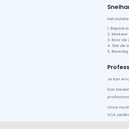
Snelha
Het instal
Bepaal de
Markeer 
Boor de 
Stel de 
Bevestig
Profes
Je kan erv
Dan bieden
professiona
Onze monte
VCA certifi