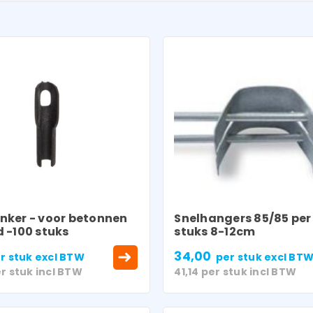
nker - voor betonnen
Snelhangers 85/85 per
 -100 stuks
stuks 8-12cm
34,00
r stuk
excl BTW
per stuk
excl BT
r stuk
incl BTW
41,14
per stuk
incl BTW