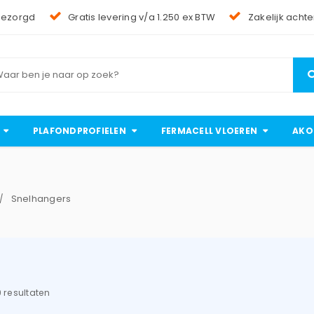
bezorgd
Gratis levering v/a 1.250 ex BTW
Zakelijk achte
PLAFONDPROFIELEN
FERMACELL VLOEREN
AKO
Snelhangers
/
9 resultaten