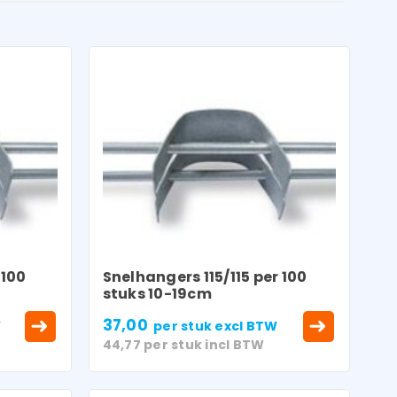
 100
Snelhangers 115/115 per 100
stuks 10-19cm
37,00
W
per stuk
excl BTW
44,77
per stuk
incl BTW