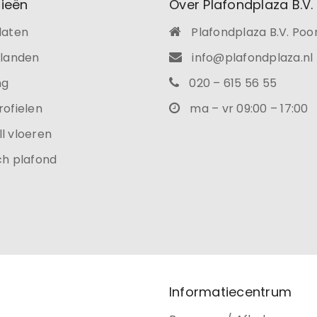
ieën
Over Plafondplaza B.V.
laten
Plafondplaza B.V. Poo
ilanden
info@plafondplaza.nl
ng
020 – 615 56 55
rofielen
ma – vr 09:00 – 17:00
l vloeren
ch plafond
Informatiecentrum