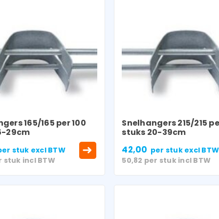
gers 165/165 per 100
Snelhangers 215/215 pe
15-29cm
stuks 20-39cm
42,00
per stuk
excl BTW
per stuk
excl BT
r stuk
incl BTW
50,82
per stuk
incl BTW