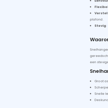
Eenvou
Flexibe
Verste
plafond.
Stevig
:
Waarom
Snelhanger
gereedschap
een stevige
Snelha
Groot as
Scherpe 
Snelle le
Deskundi