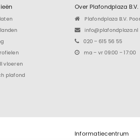
ieën
Over Plafondplaza B.V.
laten
Plafondplaza B.V. Poo
ilanden
info@plafondplaza.nl
ng
020 – 615 56 55
rofielen
ma – vr 09:00 – 17:00
l vloeren
ch plafond
Informatiecentrum