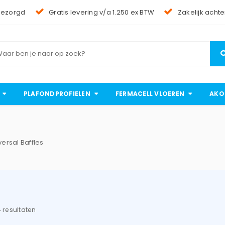
bezorgd
Gratis levering v/a 1.250 ex BTW
Zakelijk achte
PLAFONDPROFIELEN
FERMACELL VLOEREN
AKO
ersal Baffles
4 resultaten