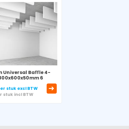
Gebruikersnaam of e-mailadres
*
Wachtwoord
*
 Universal Baffle 4-
Onthouden
 1800x600x50mm 6
INLOGGEN
er stuk
excl BTW
r stuk
incl BTW
JE WACHTWOORD VERGETEN?