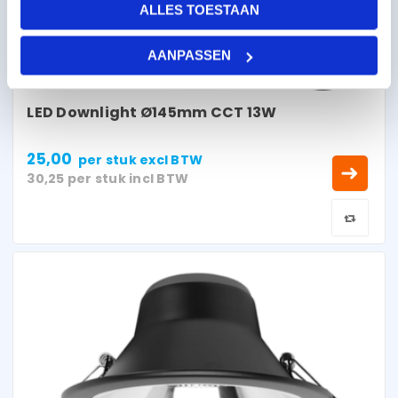
ALLES TOESTAAN
AANPASSEN
LED Downlight Ø145mm CCT 13W
25,00
per stuk
excl BTW
30,25
per stuk
incl BTW