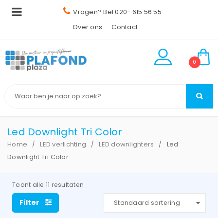
Vragen? Bel 020- 615 56 55
Over ons
Contact
0
Led Downlight Tri Color
Home
LED verlichting
LED downlighters
Led
/
/
/
Downlight Tri Color
Toont alle 11 resultaten
Filter
Standaard sortering