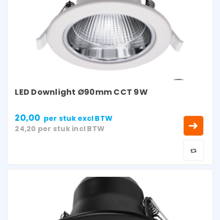
LED Downlight Ø90mm CCT 9W
20,00
per stuk
excl BTW
24,20
per stuk
incl BTW