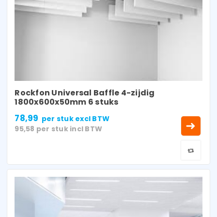
Rockfon Universal Baffle 4-zijdig
1800x600x50mm 6 stuks
78,99
per stuk
excl BTW
95,58
per stuk
incl BTW