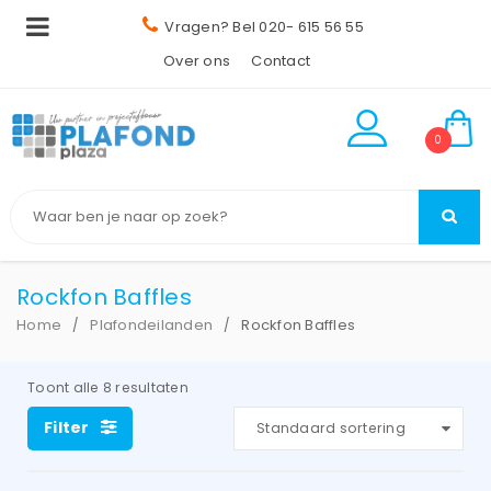
Vragen? Bel 020- 615 56 55
Over ons
Contact
0
Rockfon Baffles
Home
Plafondeilanden
Rockfon Baffles
/
/
Toont alle 8 resultaten
Filter
Standaard sortering