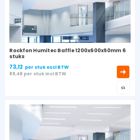
Rockfon Humitec Baffle 1200x600x50mm 6
stuks
73,12
per stuk
excl BTW
88,48
per stuk
incl BTW