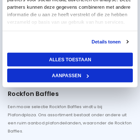
partners kunnen deze gegevens combineren met andere
informatie die u aan ze heeft verstrekt of die ze hebben
Rockfon System Contour Ac Baffle
verzameld op basis van uw gebruik van hun services.
1200x300x50mm 12 stuks
43,29
per stuk
excl BTW
Details tonen
52,38
per stuk
incl BTW
ALLES TOESTAAN
AANPASSEN
Rockfon Baffles
Een mooie selectie Rockfon Baffles vindt u bij
Plafondplaza. Ons assortiment bestaat onder andere uit
een ruim aanbod plafondeilanden, waaronder de Rockfon
Baffles.