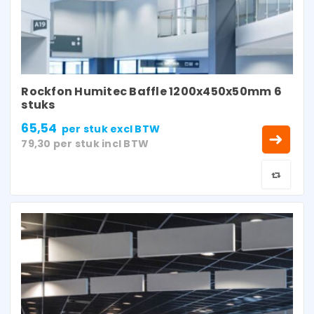
Rockfon Humitec Baffle 1200x450x50mm 6
stuks
65,54
per stuk
excl BTW
79,30
per stuk
incl BTW