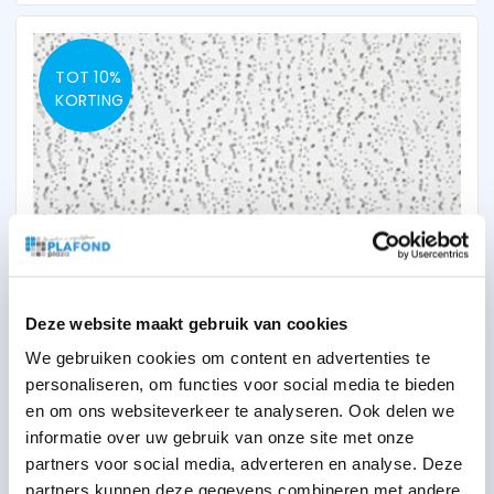
TOT 10%
KORTING
Owa Harmony K3 600x1200 inleg
Deze website maakt gebruik van cookies
We gebruiken cookies om content en advertenties te
10,43
2
p/m
excl BTW
Vanaf
personaliseren, om functies voor social media te bieden
2
12,72
p/m
incl BTW
en om ons websiteverkeer te analyseren. Ook delen we
informatie over uw gebruik van onze site met onze
partners voor social media, adverteren en analyse. Deze
partners kunnen deze gegevens combineren met andere