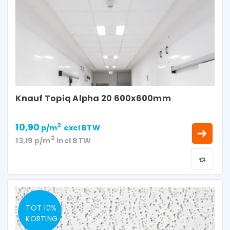
Knauf Topiq Alpha 20 600x600mm
10,90
2
p/m
excl BTW
2
13,19
p/m
incl BTW
TOT 10%
KORTING