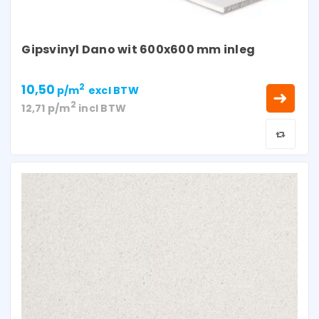
Gipsvinyl Dano wit 600x600 mm inleg
10,50
2
p/m
excl BTW
2
12,71
p/m
incl BTW