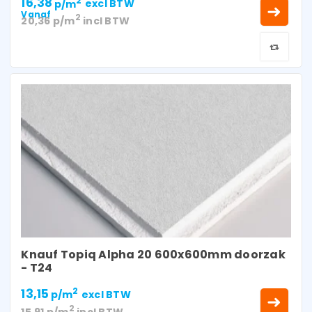
16,38
2
p/m
excl BTW
Vanaf
2
20,36
p/m
incl BTW
Knauf Topiq Alpha 20 600x600mm doorzak
- T24
13,15
2
p/m
excl BTW
2
15,91
p/m
incl BTW