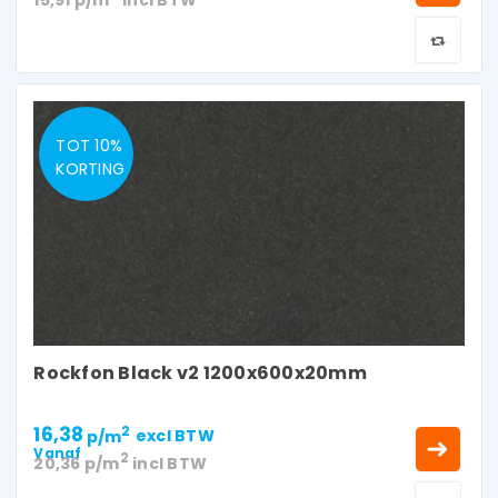
TOT 10%
KORTING
Rockfon Black v2 1200x600x20mm
16,38
2
p/m
excl BTW
Vanaf
2
20,36
p/m
incl BTW