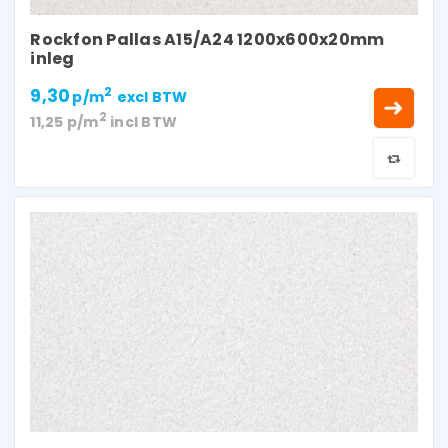
Rockfon Pallas A15/A24 1200x600x20mm
inleg
9,30
2
p/m
excl BTW
2
11,25
p/m
incl BTW