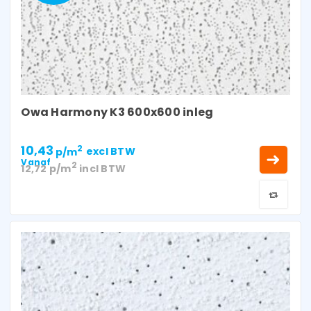
Owa Harmony K3 600x600 inleg
10,43
2
p/m
excl BTW
Vanaf
2
12,72
p/m
incl BTW