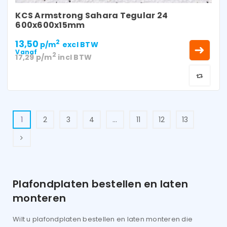
KCS Armstrong Sahara Tegular 24
600x600x15mm
13,50
2
p/m
excl BTW
Vanaf
2
17,29
p/m
incl BTW
1
2
3
4
…
11
12
13
Plafondplaten bestellen en laten
monteren
Wilt u plafondplaten bestellen en laten monteren die