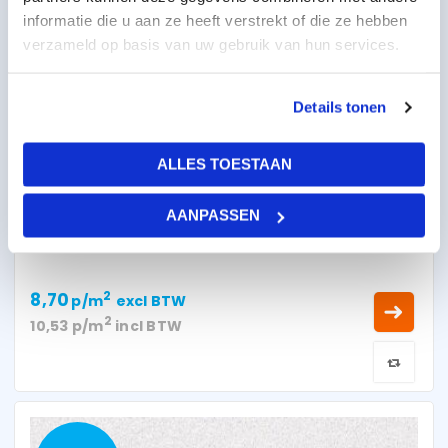
informatie die u aan ze heeft verstrekt of die ze hebben
verzameld op basis van uw gebruik van hun services.
Details tonen
ALLES TOESTAAN
AANPASSEN
OWA Brillianto 100 K3 1200x600x15mm
8,70
2
p/m
excl BTW
2
10,53
p/m
incl BTW