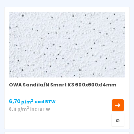
OWA Sandila/N Smart K3 600x600x14mm
6,70
2
p/m
excl BTW
2
8,11
p/m
incl BTW