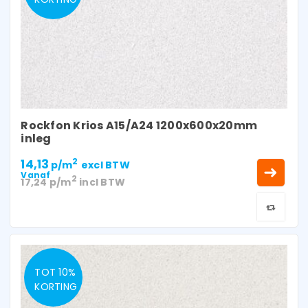
Rockfon Krios A15/A24 1200x600x20mm
inleg
14,13
2
p/m
excl BTW
Vanaf
2
17,24
p/m
incl BTW
TOT 10%
KORTING