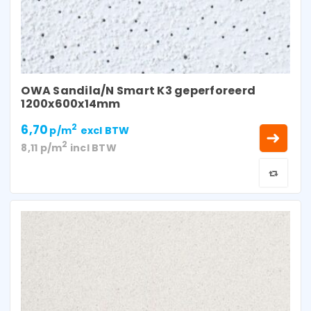
OWA Sandila/N Smart K3 geperforeerd
1200x600x14mm
6,70
2
p/m
excl BTW
2
8,11
p/m
incl BTW