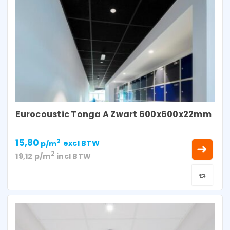
Eurocoustic Tonga A Zwart 600x600x22mm
15,80
2
p/m
excl BTW
2
19,12
p/m
incl BTW