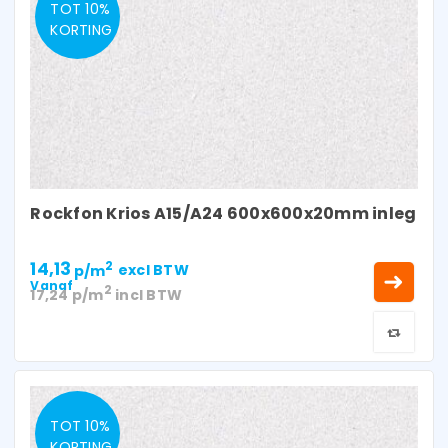
TOT 10%
KORTING
Rockfon Krios A15/A24 600x600x20mm inleg
14,13
2
p/m
excl BTW
Vanaf
2
17,24
p/m
incl BTW
TOT 10%
KORTING