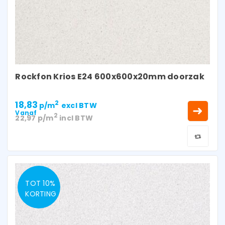
Rockfon Krios E24 600x600x20mm doorzak
18,83
2
p/m
excl BTW
Vanaf
2
22,97
p/m
incl BTW
TOT 10%
KORTING