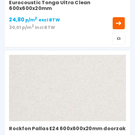
Eurocoustic Tonga Ultra Clean
600x600x20mm
24,80
2
p/m
excl BTW
2
30,01
p/m
incl BTW
Rockfon Pallas E24 600x600x20mm doorzak