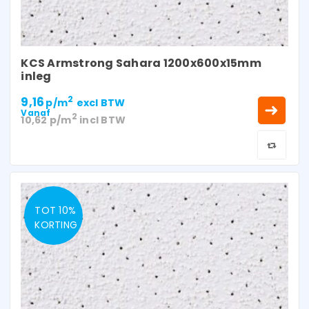
KCS Armstrong Sahara 1200x600x15mm
inleg
9,16
2
p/m
excl BTW
Vanaf
2
10,62
p/m
incl BTW
TOT 10%
KORTING