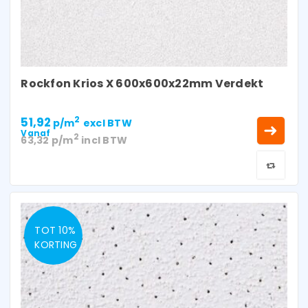
Rockfon Krios X 600x600x22mm Verdekt
51,92
2
p/m
excl BTW
Vanaf
2
63,32
p/m
incl BTW
TOT 10%
KORTING