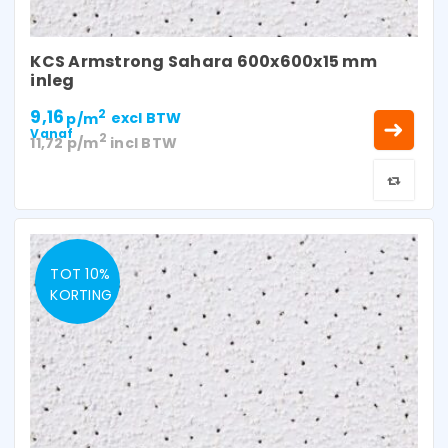
KCS Armstrong Sahara 600x600x15 mm
inleg
9,16
2
p/m
excl BTW
Vanaf
2
11,72
p/m
incl BTW
TOT 10%
KORTING