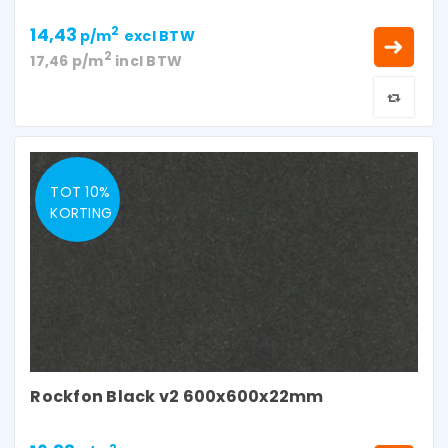
14,43
2
p/m
excl BTW
2
17,46
p/m
incl BTW
TOT 10%
KORTING
Rockfon Black v2 600x600x22mm