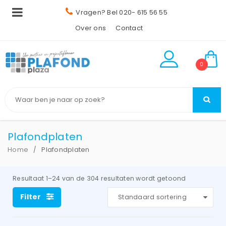
Vragen? Bel 020- 615 56 55
Over ons
Contact
0
Plafondplaten
Home
Plafondplaten
/
Resultaat 1–24 van de 304 resultaten wordt getoond
Filter
Standaard sortering