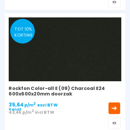
TOT 10%
KORTING
Rockfon Color-all E (09) Charcoal E24
600x600x20mm doorzak
35,64
2
p/m
excl BTW
Vanaf
2
43,46
p/m
incl BTW