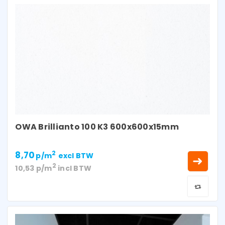
OWA Brillianto 100 K3 600x600x15mm
8,70
2
p/m
excl BTW
2
10,53
p/m
incl BTW