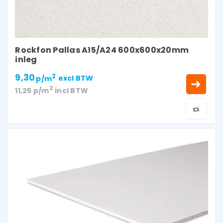
Rockfon Pallas A15/A24 600x600x20mm
inleg
9,30
2
p/m
excl BTW
2
11,25
p/m
incl BTW