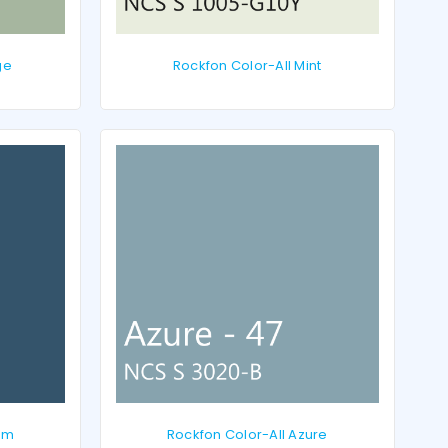
ge
Rockfon Color-All Mint
rm
Rockfon Color-All Azure