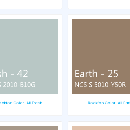
Onthouden
INLOGGEN
JE WACHTWOORD VERGETEN?
ockfon Color-All Fresh
Rockfon Color-All Ear