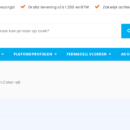
bezorgd
Gratis levering v/a 1.250 ex BTW
Zakelijk achte
PLAFONDPROFIELEN
FERMACELL VLOEREN
AKO
 Color-all