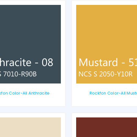
fon Color-All Anthracite
Rockfon Color-All Mus