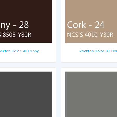
ckfon Color-All Ebony
Rockfon Color-All Co