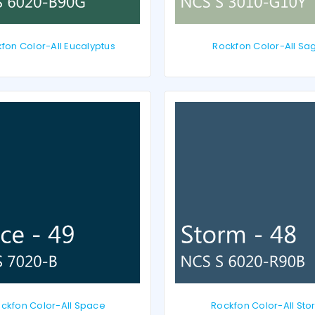
fon Color-All Eucalyptus
Rockfon Color-All Sa
LOGIN
Gebruikersnaam of e-mailadres
*
ckfon Color-All Space
Rockfon Color-All Sto
Wachtwoord
*