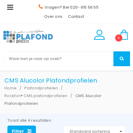
Vragen? Bel 020- 615 56 55
Over ons
Contact
0
CMS Alucolor Plafondprofielen
Home
Plafondprofielen
/
/
Rockfon® CMS plafondprofielen
CMS Alucolor
/
Plafondprofielen
Toont alle 4 resultaten
Filter
Standaard sortering