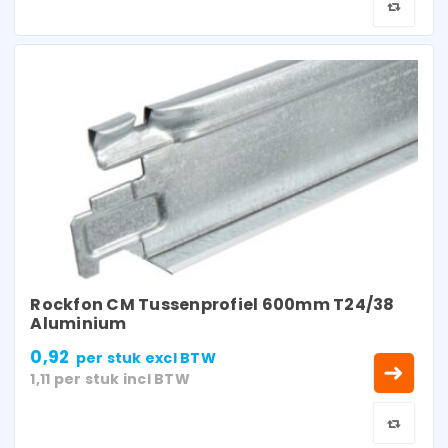
Rockfon CM Tussenprofiel 600mm T24/38
Aluminium
0,92
per stuk
excl BTW
1,11
per stuk
incl BTW