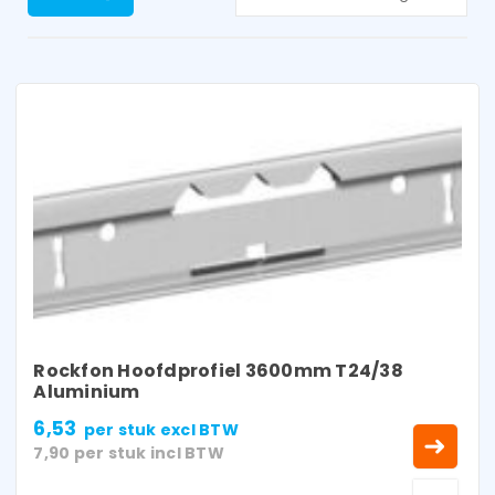
Rockfon Hoofdprofiel 3600mm T24/38
Aluminium
6,53
per stuk
excl BTW
7,90
per stuk
incl BTW