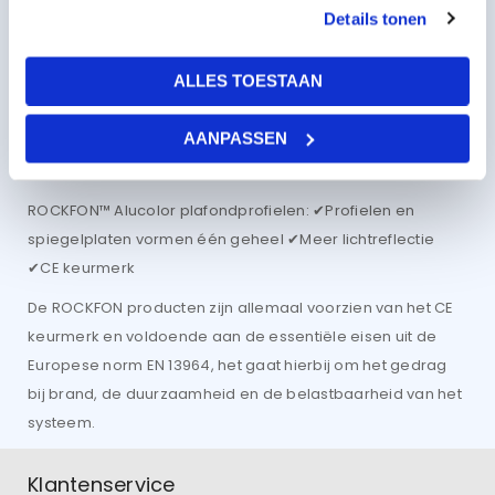
Details tonen
ROCKFON™ Alucolor plafondprofielen zijn speciaal
ontworpen voor het creëren van een systeemplafond met
ALLES TOESTAAN
een luxueuze uitstraling, waarbij plafondplaten en
profielen een prachtig geheel vormen. Deze Alucolor
AANPASSEN
plafondprofielen reflecteren de lichtreflectie en
kleuropname van omliggende muren en vloeren.
ROCKFON™ Alucolor plafondprofielen: ✔Profielen en
spiegelplaten vormen één geheel ✔Meer lichtreflectie
✔CE keurmerk
De ROCKFON producten zijn allemaal voorzien van het CE
keurmerk en voldoende aan de essentiële eisen uit de
Europese norm EN 13964, het gaat hierbij om het gedrag
bij brand, de duurzaamheid en de belastbaarheid van het
systeem.
Klantenservice