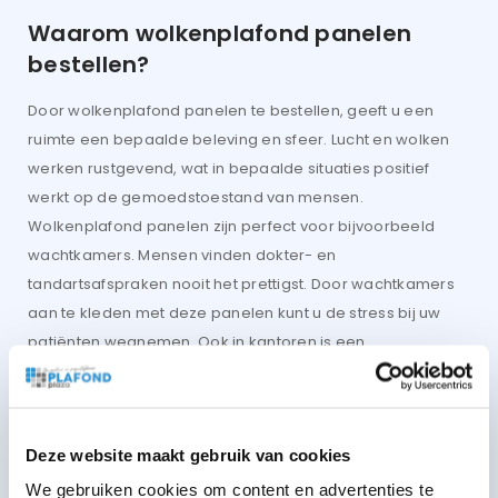
Waarom wolkenplafond panelen
bestellen?
Door wolkenplafond panelen te bestellen, geeft u een
ruimte een bepaalde beleving en sfeer. Lucht en wolken
werken rustgevend, wat in bepaalde situaties positief
werkt op de gemoedstoestand van mensen.
Wolkenplafond panelen zijn perfect voor bijvoorbeeld
wachtkamers. Mensen vinden dokter- en
tandartsafspraken nooit het prettigst. Door wachtkamers
aan te kleden met deze panelen kunt u de stress bij uw
patiënten wegnemen. Ook in kantoren is een
wolkenplafond zeer nuttig. U kunt een goede indruk
achterlaten op (potentiële) klanten, maar ook uw
collega’s hebben er profijt van. Door de beleving en de
Deze website maakt gebruik van cookies
sfeer is de werkomgeving net even iets beter dan zonder
het wolkenplafond.
We gebruiken cookies om content en advertenties te