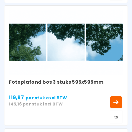
Fotoplafond bos 3 stuks 595x595mm
119,97
per stuk
excl BTW
145,16
per stuk
incl BTW