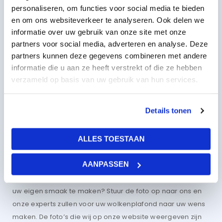
personaliseren, om functies voor social media te bieden
LED-verlichtingspanelen voor een
en om ons websiteverkeer te analyseren. Ook delen we
goede verlichting van het
informatie over uw gebruik van onze site met onze
wolkenplafond
partners voor social media, adverteren en analyse. Deze
partners kunnen deze gegevens combineren met andere
Om de wolkenplafond panelen goed te verlichten, zijn de
informatie die u aan ze heeft verstrekt of die ze hebben
juiste
LED-verlichtingspanelen
noodzakelijk. Wij hebben
verzameld op basis van uw gebruik van hun services.
verschillende verlichtingspanelen met de afmetingen 60 x
60 cm. Onze wolkenplafond panelen zijn geschikt voor de
Details tonen
LED-verlichtingspanelen met 5.000 kelvin en 6.000 kelvin
verlichting. Dit zorgt voor de optimale beleving en sfeer in
ALLES TOESTAAN
elke ruimte.
Ontwerp op maat
AANPASSEN
Heeft u een foto in gedachten om uw ruime helemaal naar
uw eigen smaak te maken? Stuur de foto op naar ons en
onze experts zullen voor uw wolkenplafond naar uw wens
maken. De foto’s die wij op onze website weergeven zijn