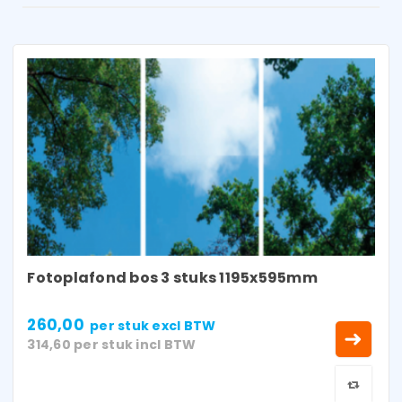
Fotoplafond bos 3 stuks 1195x595mm
260,00
per stuk
excl BTW
314,60
per stuk
incl BTW