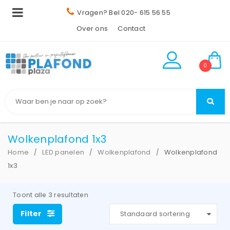
Vragen? Bel 020- 615 56 55
Over ons
Contact
0
Wolkenplafond 1x3
Home
LED panelen
Wolkenplafond
Wolkenplafond
/
/
/
1x3
Toont alle 3 resultaten
Filter
Standaard sortering