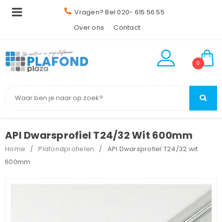
Vragen? Bel 020- 615 56 55
Over ons
Contact
0
API Dwarsprofiel T24/32 Wit 600mm
Home
Plafondprofielen
API Dwarsprofiel T24/32 wit
/
/
600mm