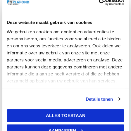
Beschrijving
Bijlagen
Deze website maakt gebruik van cookies
API Quick-Lock 24 systeem is het meest gangbare
We gebruiken cookies om content en advertenties te
systeem voor het monteren van een systeemplafond.
personaliseren, om functies voor social media te bieden
Deze is beschikbaar in een grote variëteit aan
en om ons websiteverkeer te analyseren. Ook delen we
gestandaardiseerde lengten en kleuren. Door het
informatie over uw gebruik van onze site met onze
plaatsen van het hoofdprofiel 600mm zorgt ervoor dat
partners voor social media, adverteren en analyse. Deze
inleg of doorzak platen van 600×600 gelegd kunnen
partners kunnen deze gegevens combineren met andere
worden.
informatie die u aan ze heeft verstrekt of die ze hebben
Kenmerken van het API Quick-Lock 24/32 systeem:
verzameld op basis van uw gebruik van hun services.
Strakke afwerking
Details tonen
Zichtbaar
Meest toegepast
ALLES TOESTAAN
Geschikt voor plaatgrootten van 600 x 600
AANPASSEN