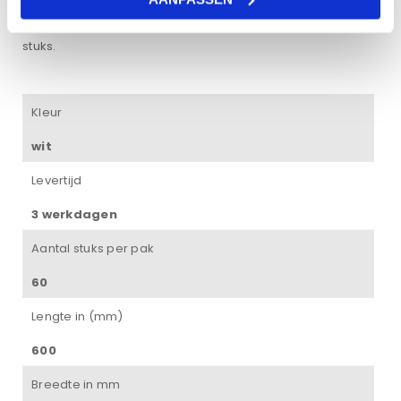
De profielen worden verkocht per verpakking van 60
stuks.
Kleur
wit
Levertijd
3 werkdagen
Aantal stuks per pak
60
Lengte in (mm)
600
Breedte in mm