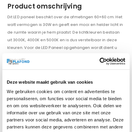
Product omschrijving
Dit LED paneel beschikt over de afmetingen 60×60 cm. Het
watt vermogen is 30W en geeft een mooi en helder licht in
de ruimte waarin je hem plaatst. De lichtkleuren bestaan
uit 3000K, 4000K en 5000K en is dus verstelbaar in deze
kleuren. Voor de LED Paneel opgehangen wordt dient u
een kleur uit te kiezen d.m.v. de white switch aan de
driver. Dit LED paneel heeft als afwerking een mat zwarte
rand wat erg mooi is voor gebruik in zwarte
systeemplafonds.
Deze website maakt gebruik van cookies
Voorzien van 1,5 meter snoer met stekker, en inclusief
We gebruiken cookies om content en advertenties te
driver.
personaliseren, om functies voor social media te bieden
Dit product heeft een IP-waarde van 22 waardoor het
en om ons websiteverkeer te analyseren. Ook delen we
product geschikt is voor gebruik in iedere droge ruimte.
informatie over uw gebruik van onze site met onze
Met een UGR<19 waarde heeft dit product een zeer lage
partners voor social media, adverteren en analyse. Deze
verblinding en is het een uitstekende keuze voor
partners kunnen deze gegevens combineren met andere
klaslokalen, kantoren e.d.