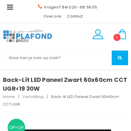
Vragen? Bel 020- 615 56 55
Over ons
Contact
0
Back-Lit LED Paneel Zwart 60x60cm CCT
UGR<19 30W
Home
Verlichting
Back-lit LED Paneel Zwart 60x60cm
/
/
CCT UGR
OP=OP