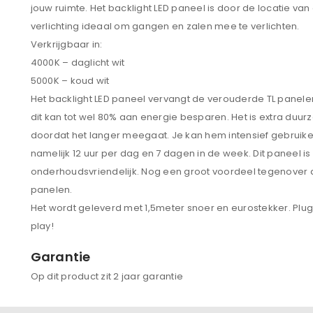
jouw ruimte. Het backlight LED paneel is door de locatie van
verlichting ideaal om gangen en zalen mee te verlichten.
Verkrijgbaar in:
4000K – daglicht wit
5000K – koud wit
Het backlight LED paneel vervangt de verouderde TL panele
dit kan tot wel 80% aan energie besparen. Het is extra duu
doordat het langer meegaat. Je kan hem intensief gebruike
namelijk 12 uur per dag en 7 dagen in de week. Dit paneel is
onderhoudsvriendelijk. Nog een groot voordeel tegenover 
panelen.
Het wordt geleverd met 1,5meter snoer en eurostekker. Plu
play!
Garantie
Op dit product zit 2 jaar garantie