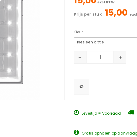
15,00
excl BTW
15,00
prijs per stuk
exc
Kleur
-
+
Levertijd = Voorraad
Gratis ophalen op aanvraa