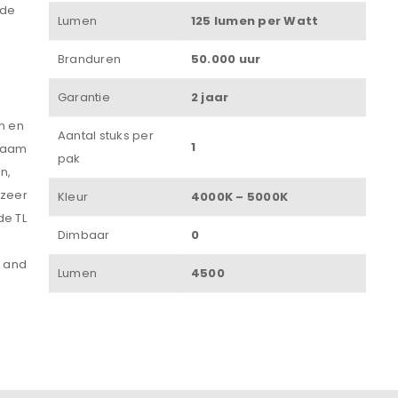
 de
Lumen
125 lumen per Watt
Onthouden
Branduren
50.000 uur
INLOGGEN
Garantie
2 jaar
JE WACHTWOORD VERGETEN?
n en
Aantal stuks per
1
rzaam
pak
n,
 zeer
Kleur
4000K – 5000K
de TL
Dimbaar
0
g and
Lumen
4500