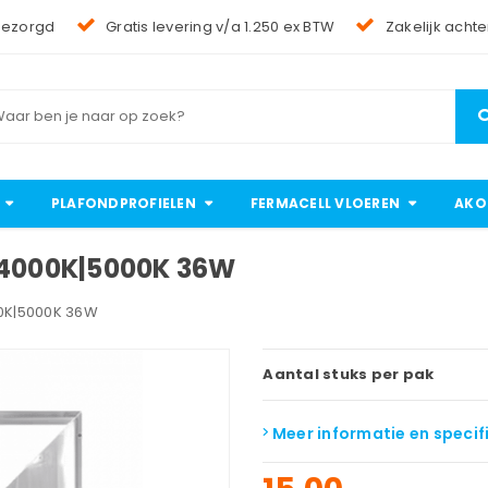
bezorgd
Gratis levering v/a 1.250 ex BTW
Zakelijk achte
PLAFONDPROFIELEN
FERMACELL VLOEREN
AKO
 4000K|5000K 36W
00K|5000K 36W
Aantal stuks per pak
Meer informatie en specif