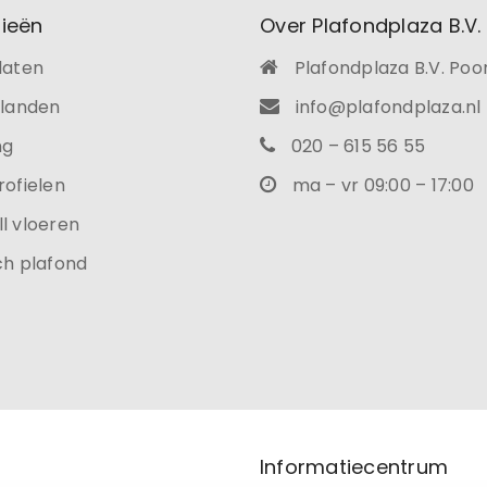
ieën
Over Plafondplaza B.V.
laten
Plafondplaza B.V. Poo
ilanden
info@plafondplaza.nl
ng
020 – 615 56 55
rofielen
ma – vr 09:00 – 17:00
l vloeren
ch plafond
Informatiecentrum