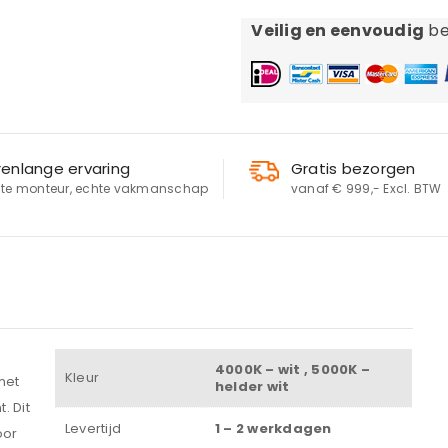
Veilig en eenvoudig
be
renlange ervaring
Gratis bezorgen
te monteur, echte vakmanschap
vanaf € 999,- Excl. BTW
LOGIN
Gebruikersnaam of e-mailadres
*
4000K – wit , 5000K –
Wachtwoord
*
Kleur
het
helder wit
. Dit
Levertijd
1 – 2 werkdagen
oor