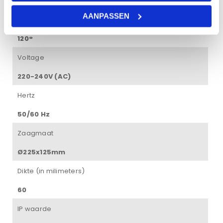
4000K – daglicht wit
AANPASSEN
Gradenbundel
120°
Voltage
220-240V (AC)
Hertz
50/60 Hz
Zaagmaat
Ø225x125mm
Dikte (in milimeters)
60
IP waarde