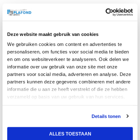
Kantelbare downlight met een gradenbundel van 120°
waarmee grote oppervlakken en ruimtes verlicht kunnen
worden. Dimbaar met een geschikte dimbare driver. Met
een IP40-waarde geschikt voor elke droge ruimte. Wordt
Deze website maakt gebruik van cookies
geleverd
inclusief
driver, 1,5m kabel en eurostekker. De
We gebruiken cookies om content en advertenties te
downlight is afgewerkt met een mat witte frame.
personaliseren, om functies voor social media te bieden
Afmeting: 240x150x60
en om ons websiteverkeer te analyseren. Ook delen we
informatie over uw gebruik van onze site met onze
partners voor social media, adverteren en analyse. Deze
Lumen per Watt
partners kunnen deze gegevens combineren met andere
informatie die u aan ze heeft verstrekt of die ze hebben
90 lm/W
verzameld op basis van uw gebruik van hun services.
Lumen
Details tonen
2700 Lumen
Kleur
ALLES TOESTAAN