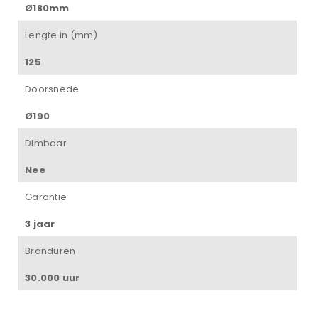
Ø180mm
Lengte in (mm)
125
Doorsnede
Ø190
Dimbaar
Nee
Garantie
3 jaar
Branduren
30.000 uur