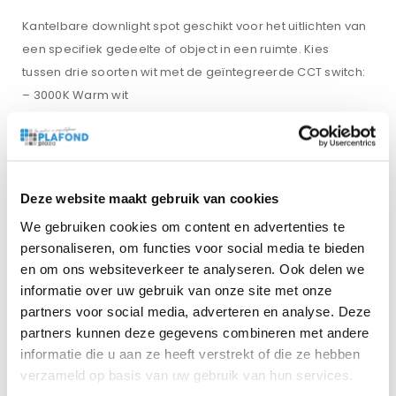
Kantelbare downlight spot geschikt voor het uitlichten van
een specifiek gedeelte of object in een ruimte. Kies
tussen drie soorten wit met de geïntegreerde CCT switch:
– 3000K Warm wit
– 4000K Neutraal wit
– 6500K Koud wit
Zeer geschikt voor bij alle plafondhoogtes. Wordt
geleverd
inclusief
driver, 1,5m kabel en eurostekker. Met
Deze website maakt gebruik van cookies
een IP20-waarde is het een geschikt product voor alle
We gebruiken cookies om content en advertenties te
droge ruimtes. Kantelbare downlight is niet dimbaar.
personaliseren, om functies voor social media te bieden
en om ons websiteverkeer te analyseren. Ook delen we
informatie over uw gebruik van onze site met onze
Watt
partners voor social media, adverteren en analyse. Deze
40 Watt
partners kunnen deze gegevens combineren met andere
informatie die u aan ze heeft verstrekt of die ze hebben
Lumen per Watt
verzameld op basis van uw gebruik van hun services.