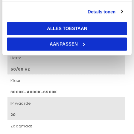
85 lm/W
Details tonen
Gradenbundel
60°
ALLES TOESTAAN
Voltage
AANPASSEN
85-265V(AC)
Hertz
50/60 Hz
Kleur
3000K-4000K-6500K
IP waarde
20
Zaagmaat