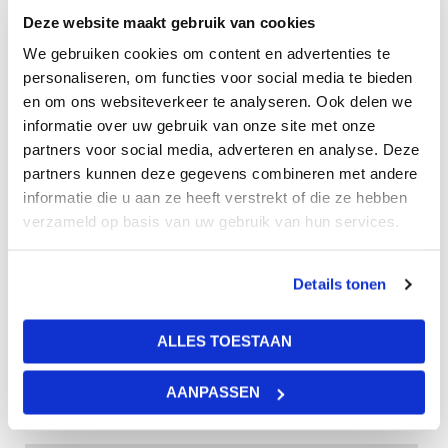
Beschrijving
Bijlagen
Deze website maakt gebruik van cookies
We gebruiken cookies om content en advertenties te
personaliseren, om functies voor social media te bieden
Eclipse verstelbare draad ophangset 8 stuks is ontworpen
en om ons websiteverkeer te analyseren. Ook delen we
voor het snel, elegant en flexibel ophangen van Rockfon
informatie over uw gebruik van onze site met onze
Eclipse eilanden. De sets zijn compleet en bevatten de
partners voor social media, adverteren en analyse. Deze
verstelbare afhangdraad van 2000 mm, de Eclipse haak
partners kunnen deze gegevens combineren met andere
die aan de spiraalanker komt, plafondaansluiting voor de
informatie die u aan ze heeft verstrekt of die ze hebben
bevestiging aan het bouwplafond en de spiraalanker die
verzameld op basis van uw gebruik van hun services.
in het plafondeiland wordt gemonteerd. U heeft alles voor
het flexibel afhangen van uw akoestische
Details tonen
plafondeilanden. De set bevat 8 stuks. Voor een Eclipse
maat 1160×1160 heeft u 4 stuks nodig. Voor een Eclipse
maat 1760×1160 heeft u 6 stuks nodig. Met een afhangset
ALLES TOESTAAN
van 16 stuks kunt u bijvoorbeeld 4 Rockfon Eclipse
1160×1160 afhangen.
AANPASSEN