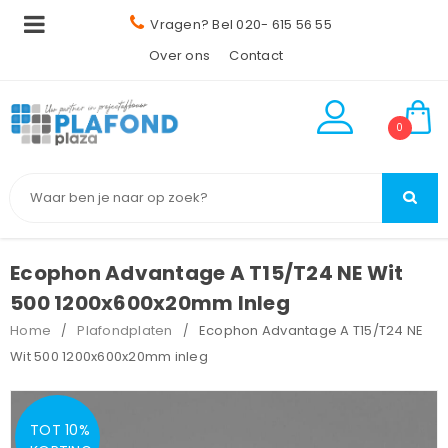
Vragen? Bel 020- 615 56 55
Over ons
Contact
0
Ecophon Advantage A T15/T24 NE Wit
500 1200x600x20mm Inleg
Home
Plafondplaten
Ecophon Advantage A T15/T24 NE
/
/
Wit 500 1200x600x20mm inleg
TOT 10%