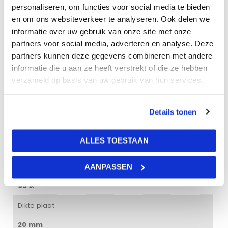
zichtzijde is afgewerkt met een wit gespoten glasvlies.
personaliseren, om functies voor social media te bieden
en om ons websiteverkeer te analyseren. Ook delen we
informatie over uw gebruik van onze site met onze
Gewicht
partners voor social media, adverteren en analyse. Deze
partners kunnen deze gegevens combineren met andere
12 kg
informatie die u aan ze heeft verstrekt of die ze hebben
verzameld op basis van uw gebruik van hun services.
Afmetingen
120 × 60 × 2 cm
Details tonen
Kleur
ALLES TOESTAAN
wit
Vochtbestendigheid
AANPASSEN
95%
Dikte plaat
20 mm