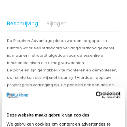
Beschrijving
Bijlagen
De Ecophon Advantage platen worden toegepast in
ruimten waar een standaard verlaagd plafond gewenst
is, maar er niet wordt afgedaan aan de essentiële
functionele eisen die u mag verwachten.
De panelen zijn gemakkelijk te monteren en demonteren,
uw ruimte kan dus vrij snel klaar zijn! Hierdoor loopt uw
project geen vertraging op. De panelen hebben aan de
achterzijde pijlen, u dient de panelen te monteren
volgens deze pijlen om de uitstraling ervan te
optimaliseren.
Echopon Advantage panelen zijn geproduceerd uit
Deze website maakt gebruik van cookies
glaswol (70% gerecycled glas met een bindmiddel). De
We gebruiken cookies om content en advertenties te