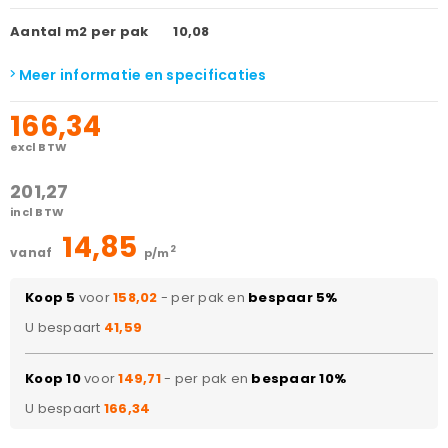
Aantal m2 per pak
10,08
Meer informatie en specificaties
166,34
excl BTW
201,27
incl BTW
14,85
2
vanaf
p/m
Koop 5
voor
158,02
- per pak en
bespaar 5%
U bespaart
41,59
Koop 10
voor
149,71
- per pak en
bespaar 10%
U bespaart
166,34