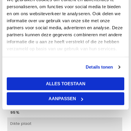
volgens deze pijlen om de uitstraling ervan te
personaliseren, om functies voor social media te bieden
optimaliseren.
en om ons websiteverkeer te analyseren. Ook delen we
informatie over uw gebruik van onze site met onze
partners voor social media, adverteren en analyse. Deze
Gewicht
partners kunnen deze gegevens combineren met andere
10 kg
informatie die u aan ze heeft verstrekt of die ze hebben
verzameld op basis van uw gebruik van hun services.
Afmetingen
60 × 60 × 2 cm
Details tonen
Kleur
ALLES TOESTAAN
wit
AANPASSEN
Vochtbestendigheid
95%
Dikte plaat