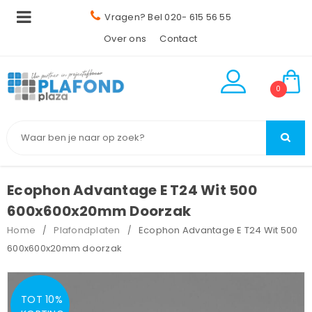
Vragen? Bel 020- 615 56 55
Over ons
Contact
0
Ecophon Advantage E T24 Wit 500
600x600x20mm Doorzak
Home
Plafondplaten
Ecophon Advantage E T24 Wit 500
/
/
600x600x20mm doorzak
TOT 10%