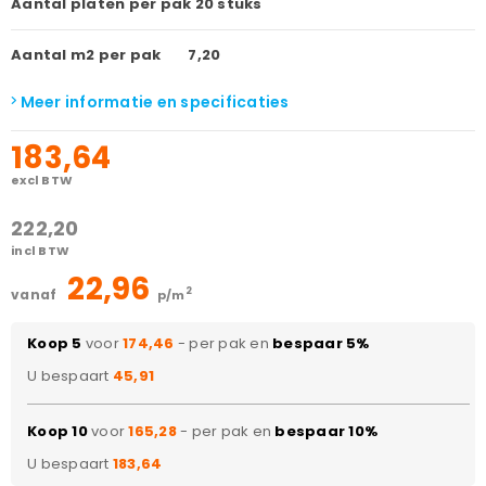
Aantal platen per pak
20 stuks
Aantal m2 per pak
7,20
Meer informatie en specificaties
183,64
excl BTW
222,20
incl BTW
22,96
2
vanaf
p/m
Koop 5
voor
174,46
- per pak en
bespaar 5%
U bespaart
45,91
Koop 10
voor
165,28
- per pak en
bespaar 10%
U bespaart
183,64