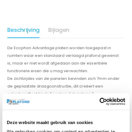
Beschrijving
Bijlagen
De Ecophon Advantage platen worden toegepast in
ruimten waar een standaard verlaagd plafond gewenst
is, maar er niet wordt afgedaan aan de essentiële
functionele eisen die u mag verwachten.
De zichtzijdes van de panelen bevinden zich 7mm onder
de geplaatste draagconstructie, dit creëert een
schaduweffect bij de Ecophon Advantage E.
De panelen zijn gemakkelijk te monteren en demonteren,
uw ruimte kan dus vrij snel klaar zijn! Hierdoor loopt uw
project geen vertraging op. De panelen hebben aan de
Deze website maakt gebruik van cookies
achterzijde pijlen, u dient de panelen te monteren
We gebruiken cookies om content en advertenties te