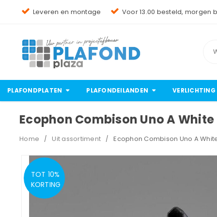
Leveren en montage
Voor 13.00 besteld, morgen 
PLAFONDPLATEN
PLAFONDEILANDEN
VERLICHTING
Ecophon Combison Uno A White 
Home
Uit assortiment
Ecophon Combison Uno A White
/
/
TOT 10%
OP=OP
KORTING