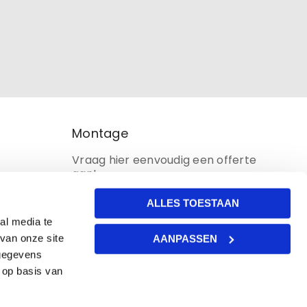
Montage
Vraag hier eenvoudig een offerte
aan!
ALLES TOESTAAN
al media te
van onze site
AANPASSEN
 gegevens
 op basis van