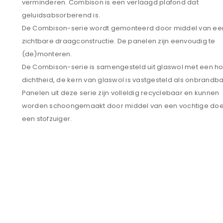
verminderen. Combison is een verlaagd plafond dat
geluidsabsorberend is.
De Combison-serie wordt gemonteerd door middel van ee
zichtbare draagconstructie. De panelen zijn eenvoudig te
(de)monteren.
De Combison-serie is samengesteld uit glaswol met een h
dichtheid, de kern van glaswol is vastgesteld als onbrandba
Panelen uit deze serie zijn volleldig recyclebaar en kunnen
worden schoongemaakt door middel van een vochtige doe
een stofzuiger.