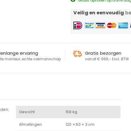
Gratis ophalen op aanvraa
Veilig en eenvoudig
be
renlange ervaring
Gratis bezorgen
te monteur, echte vakmanschap
vanaf € 999,- Excl. BTW
LOGIN
eden.
Gewicht
158 kg
Gebruikersnaam of e-mailadres
*
Afmetingen
120 × 60 × 3 cm