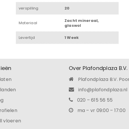
verspilling
20
Zacht mineraal,
Materiaal
glaswol
Levertijd
1 Week
ieën
Over Plafondplaza B.V.
laten
Plafondplaza B.V. Poo
ilanden
info@plafondplaza.nl
ng
020 – 615 56 55
rofielen
ma – vr 09:00 – 17:00
l vloeren