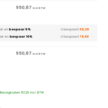
950,87
incl BTW
ak en
bespaar 5%
U bespaart
39,29
pak en
bespaar 10%
U bespaart
78,58
950,87
incl BTW
Bezorgkosten 151,25 incl. BTW