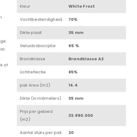
Kleur
White Frost
Wachtwoord
*
n
Vochtbestendigheid
70%
Dikte plaat
35 mm
oge
Onthouden
Geluidsabsorptie
65 %
ar.
INLOGGEN
Brandklasse
Brandklasse A2
k of
Lichtreflectie
85%
JE WACHTWOORD VERGETEN?
pak Area (m2)
14.4
Dikte (in milimeters)
35 mm
Prijs per gebied
33.990.000
(m2)
Aantal stuks per pak
20