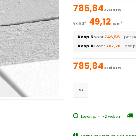
785,84
excl BTW
49,12
2
vanaf
p/m
Koop 5
voor
746,55
- per p
Koop 10
voor
707,26
- per 
785,84
excl BTW
Levertijd = 1-2 weken