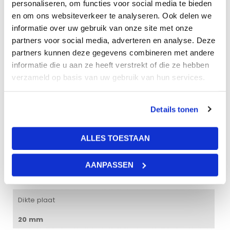
personaliseren, om functies voor social media te bieden
en om ons websiteverkeer te analyseren. Ook delen we
informatie over uw gebruik van onze site met onze
Gewicht
partners voor social media, adverteren en analyse. Deze
partners kunnen deze gegevens combineren met andere
14 kg
informatie die u aan ze heeft verstrekt of die ze hebben
verzameld op basis van uw gebruik van hun services.
Afmetingen
60 × 60 × 2 cm
Details tonen
Kleur
ALLES TOESTAAN
White Frost
Vochtbestendigheid
AANPASSEN
95%
Dikte plaat
20 mm