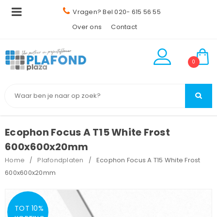
Vragen? Bel 020- 615 56 55
Over ons
Contact
0
Ecophon Focus A T15 White Frost
600x600x20mm
Home
Plafondplaten
Ecophon Focus A T15 White Frost
/
/
600x600x20mm
TOT 10%