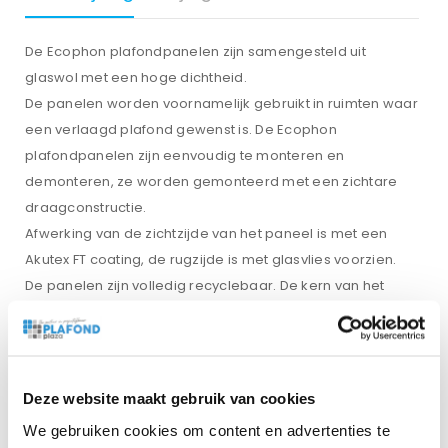
De Ecophon plafondpanelen zijn samengesteld uit
glaswol met een hoge dichtheid.
De panelen worden voornamelijk gebruikt in ruimten waar
een verlaagd plafond gewenst is. De Ecophon
plafondpanelen zijn eenvoudig te monteren en
demonteren, ze worden gemonteerd met een zichtare
draagconstructie.
Afwerking van de zichtzijde van het paneel is met een
Akutex FT coating, de rugzijde is met glasvlies voorzien.
De panelen zijn volledig recyclebaar. De kern van het
glaswol waaruit de panelen bestaat is getest, deze is
gekwalificeerd als onbrandbaar. De panelen zijn bijna
volledig vochtbestendig, zij hebben namelijk een
vochtbestendigheid tot 95% bij 30 graden Celcius.
Deze website maakt gebruik van cookies
Kantafwerking, A T15:
We gebruiken cookies om content en advertenties te