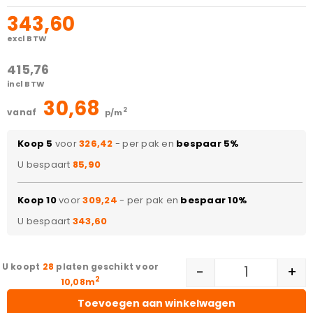
343,60
excl BTW
415,76
incl BTW
30,68
2
vanaf
p/m
Koop 5
voor
326,42
- per pak en
bespaar 5%
U bespaart
85,90
Koop 10
voor
309,24
- per pak en
bespaar 10%
U bespaart
343,60
28
platen geschikt voor
-
+
2
10,08m
Toevoegen aan winkelwagen