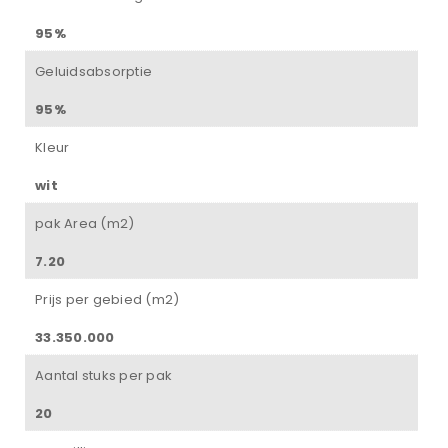
95%
Geluidsabsorptie
95%
Kleur
wit
pak Area (m2)
7.20
Prijs per gebied (m2)
33.350.000
Aantal stuks per pak
20