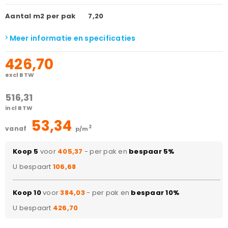
Aantal m2 per pak
7,20
Meer informatie en specificaties
426,70
excl BTW
516,31
incl BTW
53,34
2
vanaf
p/m
Koop 5
voor
405,37
- per pak en
bespaar 5%
U bespaart
106,68
Koop 10
voor
384,03
- per pak en
bespaar 10%
U bespaart
426,70