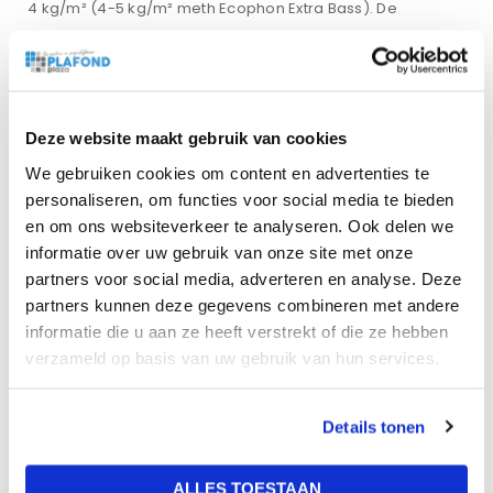
4 kg/m² (4-5 kg/m² meth Ecophon Extra Bass). De
panelen zijn geproduceerd uit glaswol met een hoge
dichtheid. De zichtzijde van het paneel is afgewerkt met
een Akutex™ FT coating. De rugzijde van het paneel is
voorzien van glasvlies. De kanten zijn geverfd. Om de
Deze website maakt gebruik van cookies
absorptie in de lage frequenties te verbeteren, kan
We gebruiken cookies om content en advertenties te
Ecophon Extra Bass worden geïnstalleerd boven op het
personaliseren, om functies voor social media te bieden
plafondsysteem. De draagconstructie is vervaardigd van
en om ons websiteverkeer te analyseren. Ook delen we
gegalvaniseerd staal. Op het systeem is patent
informatie over uw gebruik van onze site met onze
aangevraagd. Gebruik het Connect™ ophangsysteem en
partners voor social media, adverteren en analyse. Deze
accessoires voor de beste prestaties en kwaliteit
partners kunnen deze gegevens combineren met andere
informatie die u aan ze heeft verstrekt of die ze hebben
verzameld op basis van uw gebruik van hun services.
Gewicht
14 kg
Details tonen
Afmetingen
ALLES TOESTAAN