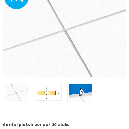
KORTING
Aantal platen per pak
20 stuks