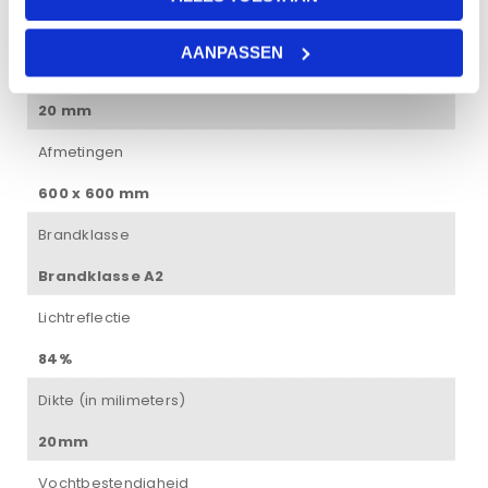
60 × 60 × 2 cm
AANPASSEN
Dikte plaat
20 mm
Afmetingen
600 x 600 mm
Brandklasse
Brandklasse A2
Lichtreflectie
84%
Dikte (in milimeters)
20mm
Vochtbestendigheid