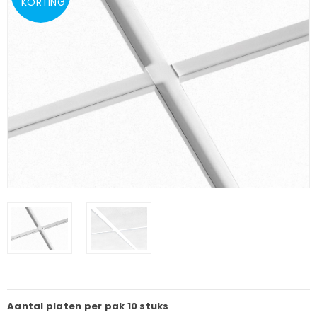
KORTING
Aantal platen per pak
10 stuks