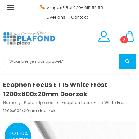
Vragen? Bel 020- 615 56 55
Over ons
Contact
0
Ecophon Focus E T15 White Frost
1200x600x20mm Doorzak
Home
Plafondplaten
Ecophon focus E T15 White Frost
/
/
1200x600x20mm doorzak
TOT 10%