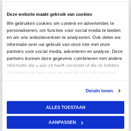
De panelen zijn volledig recyclebaar. De kern van het
glaswol waaruit de panelen bestaat is getest, deze is
Deze website maakt gebruik van cookies
gekwalificeerd als onbrandbaar. De panelen zijn bijna
We gebruiken cookies om content en advertenties te
volledig vochtbestendig, zij hebben namelijk een
personaliseren, om functies voor social media te bieden
vochtbestendigheid tot 95% bij 30 graden Celcius.
en om ons websiteverkeer te analyseren. Ook delen we
Kantafwerking, E T15:
informatie over uw gebruik van onze site met onze
E T15
partners voor social media, adverteren en analyse. Deze
partners kunnen deze gegevens combineren met andere
informatie die u aan ze heeft verstrekt of die ze hebben
verzameld op basis van uw gebruik van hun services.
Gewicht
14 kg
Details tonen
Afmetingen
ALLES TOESTAAN
120 × 60 × 2 cm
AANPASSEN
Kleur