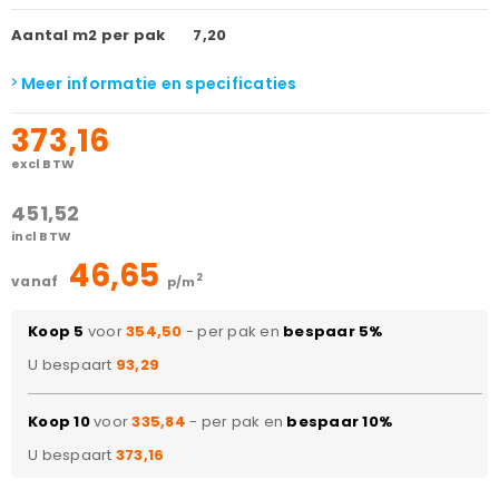
Aantal m2 per pak
7,20
Meer informatie en specificaties
373,16
excl BTW
451,52
incl BTW
46,65
2
vanaf
p/m
Koop 5
voor
354,50
- per pak en
bespaar 5%
U bespaart
93,29
Koop 10
voor
335,84
- per pak en
bespaar 10%
U bespaart
373,16