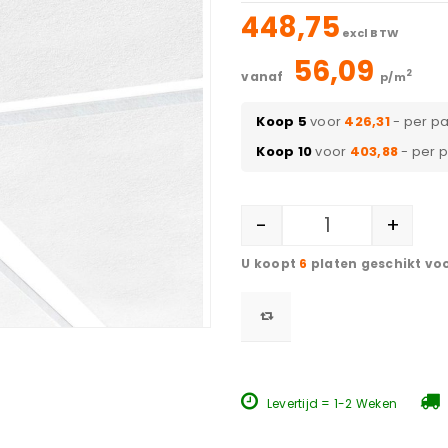
448,75
excl BTW
56,09
2
vanaf
p/m
Koop 5
voor
426,31
- per p
Koop 10
voor
403,88
- per 
-
+
6
platen geschikt vo
Levertijd = 1-2 Weken