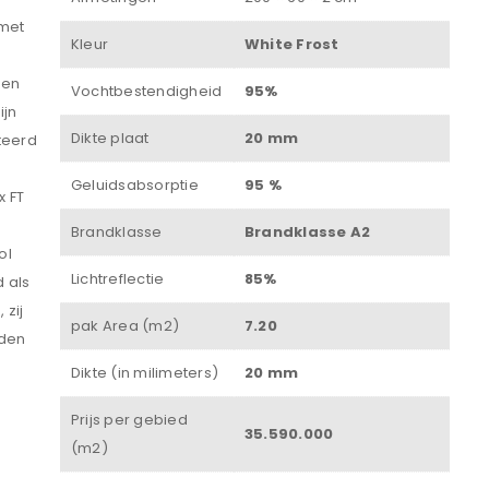
 met
Kleur
White Frost
Wachtwoord
*
een
Vochtbestendigheid
95%
ijn
Dikte plaat
20 mm
teerd
Onthouden
Geluidsabsorptie
95 %
x FT
INLOGGEN
Brandklasse
Brandklasse A2
ol
JE WACHTWOORD VERGETEN?
Lichtreflectie
85%
d als
 zij
pak Area (m2)
7.20
aden
Dikte (in milimeters)
20 mm
Prijs per gebied
35.590.000
(m2)