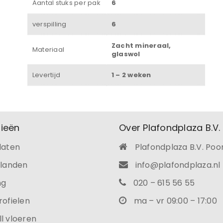
Aantal stuks per pak
6
verspilling
6
Zacht mineraal,
Materiaal
glaswol
Levertijd
1 – 2 weken
ieën
Over Plafondplaza B.V.
laten
Plafondplaza B.V. Poo
ilanden
info@plafondplaza.nl
ng
020 – 615 56 55
rofielen
ma – vr 09:00 – 17:00
l vloeren