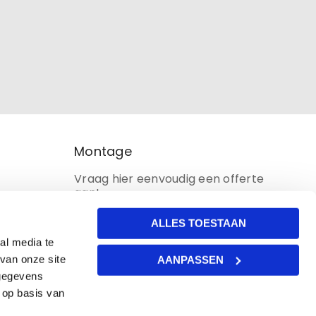
Montage
Vraag hier eenvoudig een offerte
aan!
ALLES TOESTAAN
al media te
van onze site
AANPASSEN
 gegevens
 op basis van