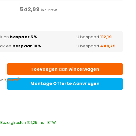
542,99
incl BTW
ak en
bespaar 5%
U bespaart
112,19
pak en
bespaar 10%
U bespaart
448,75
Toevoegen aan winkelwagen
2
or
7,20m
Montage Offerte Aanvragen
Bezorgkosten 151,25 incl. BTW