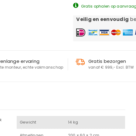
Gratis ophalen op aanvraa
Veilig en eenvoudig
be
renlange ervaring
Gratis bezorgen
te monteur, echte vakmanschap
vanaf € 999,- Excl. BTW
LOGIN
Gebruikersnaam of e-mailadres
*
k
Gewicht
14 kg
Afmetingen
200 × 60 × 2 cm