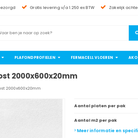
bezorgd
Gratis levering v/a 1.250 ex BTW
Zakelijk achte
PLAFONDPROFIELEN
FERMACELL VLOEREN
AKO
Frost 2000x600x20mm
Frost 2000x600x20mm
Aantal platen per pak
Aantal m2 per pak
Meer informatie en specif