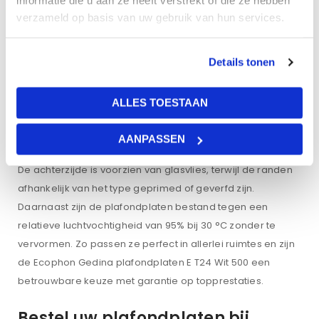
informatie die u aan ze heeft verstrekt of die ze hebben
oppervlak dat geluid effectief doorlaat naar de kern,
verzameld op basis van uw gebruik van hun services.
waardoor een absorptieklasse A wordt behaald. Zo wordt
nagalm in uw ruimte beperkt en de verstaanbaarheid
enorm verbeterd. De zichtzijde van de platen heeft een
Details tonen
witte coating met een lichtreflectiewaarde van ongeveer
84%. Dit draagt bij aan een aangename ruimtebeleving
ALLES TOESTAAN
en kan bovendien zorgen voor energiebesparing.
AANPASSEN
De achterzijde is voorzien van glasvlies, terwijl de randen
afhankelijk van het type geprimed of geverfd zijn.
Daarnaast zijn de plafondplaten bestand tegen een
relatieve luchtvochtigheid van 95% bij 30 °C zonder te
vervormen. Zo passen ze perfect in allerlei ruimtes en zijn
de Ecophon Gedina plafondplaten E T24 Wit 500 een
betrouwbare keuze met garantie op topprestaties.
Bestel uw plafondplaten bij