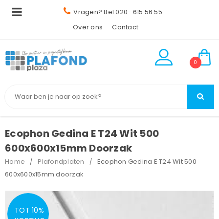
Vragen? Bel 020- 615 56 55
Over ons
Contact
0
Ecophon Gedina E T24 Wit 500
600x600x15mm Doorzak
Home
Plafondplaten
Ecophon Gedina E T24 Wit 500
/
/
600x600x15mm doorzak
TOT 10%