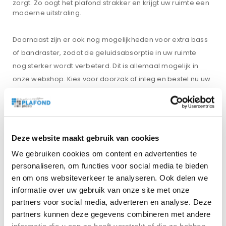
zorgt. Zo oogt het plafond strakker en krijgt uw ruimte een
moderne uitstraling.
Daarnaast zijn er ook nog mogelijkheden voor extra bass
of bandraster, zodat de geluidsabsorptie in uw ruimte
nog sterker wordt verbeterd. Dit is allemaal mogelijk in
onze webshop. Kies voor doorzak of inleg en bestel nu uw
Ecophon Gedina platen E T24 Wit 500 in de gewenste
afmetingen.
Eigenschappen van Gedina
Deze website maakt gebruik van cookies
plafondplaten 600x600x15mm
We gebruiken cookies om content en advertenties te
doorzak
personaliseren, om functies voor social media te bieden
De basis van elke Ecophon Gedina plaat bestaat uit
en om ons websiteverkeer te analyseren. Ook delen we
glaswol met een hoge dichtheid. Dit materiaal staat
informatie over uw gebruik van onze site met onze
bekend om zijn lichte gewicht en sterke geluidsabsorptie.
partners voor social media, adverteren en analyse. Deze
partners kunnen deze gegevens combineren met andere
In combinatie met de Akutex™ T afwerking ontstaat een