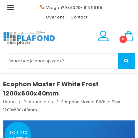
Vragen? Bel 020- 615 56 55
Over ons
Contact
0
Ecophon Master F White Frost
1200x600x40mm
Home
Plafondplaten
Ecophon Master F White Frost
/
/
1200x600x40mm
TOT 10%