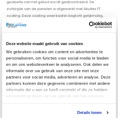
gedeelte van het geluid wordt geabsorbeerd. De
zichtzijde van de panelen is afgewerkt met Akultex FT
coating. Deze coating weerkaatst daglicht gelijkmatig,
maar absormeert vrijwel al het geluid. De Akultex coating
zorgt ervoor dat de platen krasbestendig zijn en niet snel
vies worden. Dit zorgt er ook voor dat de panelen
gemakkelijk schoon te maken zijn.
Deze website maakt gebruik van cookies
De schoonmaak van deze panelen kan door middel van
We gebruiken cookies om content en advertenties te
een stogzuiger of (op wekelijkse basis) een vochtige
personaliseren, om functies voor social media te bieden
doek.
en om ons websiteverkeer te analyseren. Ook delen we
De samenstelling van de Ecophon Master plafondpanelen
informatie over uw gebruik van onze site met onze
partners voor social media, adverteren en analyse. Deze
is van glaswol, dit is geklassificeerd als onbrandbaar.
partners kunnen deze gegevens combineren met andere
Daarnaast zijn deze panelen bestand tegen
informatie die u aan ze heeft verstrekt of die ze hebben
luchtvochtigheid tot 95%.
verzameld op basis van uw gebruik van hun services.
Gewicht
Details tonen