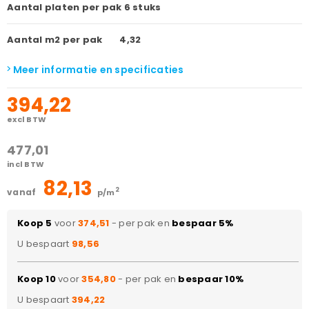
Aantal platen per pak
6 stuks
Aantal m2 per pak
4,32
Meer informatie en specificaties
394,22
excl BTW
477,01
incl BTW
82,13
2
vanaf
p/m
Koop 5
voor
374,51
- per pak en
bespaar 5%
U bespaart
98,56
Koop 10
voor
354,80
- per pak en
bespaar 10%
U bespaart
394,22