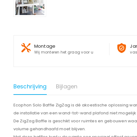
Montage
Ja
Wij monteren het graag voor u
vas
Beschrijving
Bijlagen
Ecophon Solo Baffle ZigZag is dé akoestische oplossing wa
de installatie van een wand-tot-wand plafond niet mogelijk 
De ZigZag Baffle is geschikt voor ruimtes en gebouwen waa
volume gehandhaafd moet blijven.
Met deze baffles kunt u de ruimte een speciaal effect geve