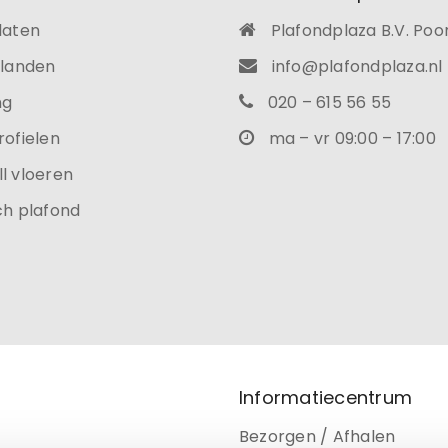
laten
Plafondplaza B.V. Poo
ilanden
info@plafondplaza.nl
ng
020 – 615 56 55
rofielen
ma – vr 09:00 – 17:00
l vloeren
ch plafond
Informatiecentrum
Bezorgen / Afhalen