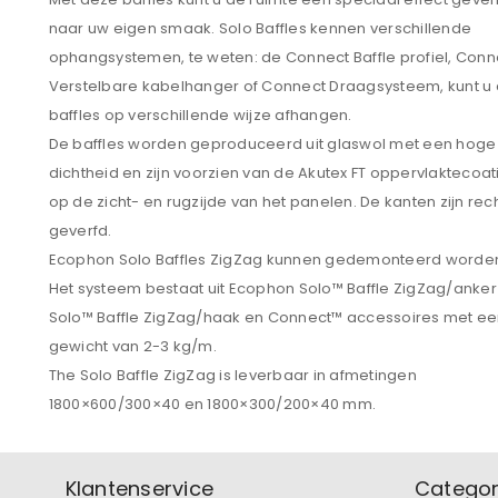
naar uw eigen smaak. Solo Baffles kennen verschillende
ophangsystemen, te weten: de Connect Baffle profiel, Conn
Verstelbare kabelhanger of Connect Draagsysteem, kunt u
baffles op verschillende wijze afhangen.
De baffles worden geproduceerd uit glaswol met een hoge
dichtheid en zijn voorzien van de Akutex FT oppervlaktecoat
op de zicht- en rugzijde van het panelen. De kanten zijn rec
geverfd.
Ecophon Solo Baffles ZigZag kunnen gedemonteerd worde
Het systeem bestaat uit Ecophon Solo™ Baffle ZigZag/anker
Solo™ Baffle ZigZag/haak en Connect™ accessoires met e
gewicht van 2-3 kg/m.
The Solo Baffle ZigZag is leverbaar in afmetingen
1800×600/300×40 en 1800×300/200×40 mm.
Klantenservice
Categor