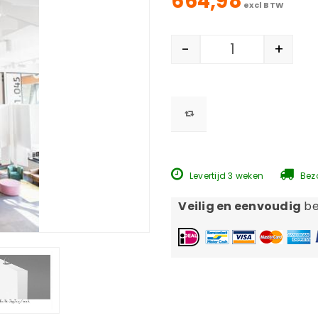
664,98
excl BTW
-
+
Levertijd 3 weken
Bezo
Veilig en eenvoudig
be