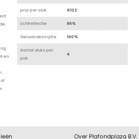
Onthouden
prijs per stuk
€122
ect
INLOGGEN
Lichtreflectie
85%
 de
Geluidsabsorptie
100%
JE WACHTWOORD VERGETEN?
ing
Aantal stuks per
4
ht en
pak
n.
 of
en
ieën
Over Plafondplaza B.V.