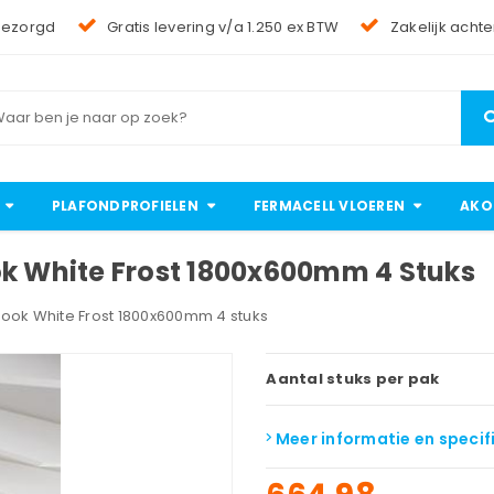
bezorgd
Gratis levering v/a 1.250 ex BTW
Zakelijk achte
PLAFONDPROFIELEN
FERMACELL VLOEREN
AKO
ok White Frost 1800x600mm 4 Stuks
hook White Frost 1800x600mm 4 stuks
Aantal stuks per pak
Meer informatie en specif