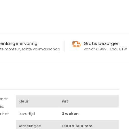
renlange ervaring
Gratis bezorgen
te monteur, echte vakmanschap
vanaf € 999,- Excl. BTW
LOGIN
Gebruikersnaam of e-mailadres
*
nner
Kleur
wit
Wachtwoord
*
is.
Levertijd
3 weken
r het
Afmetingen
1800 x 600 mm
n