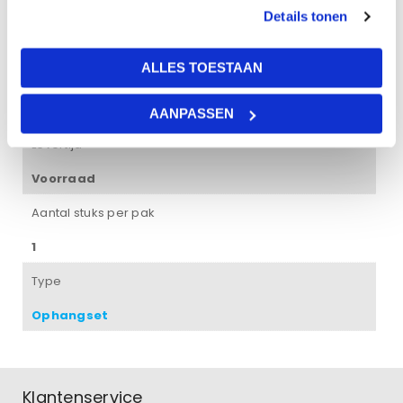
het volgende:
Details tonen
– 24 kabels
– 24 spiraalankers
ALLES TOESTAAN
– 8 plafondkapjes
AANPASSEN
Levertijd
Voorraad
Aantal stuks per pak
1
Type
Ophangset
Klantenservice