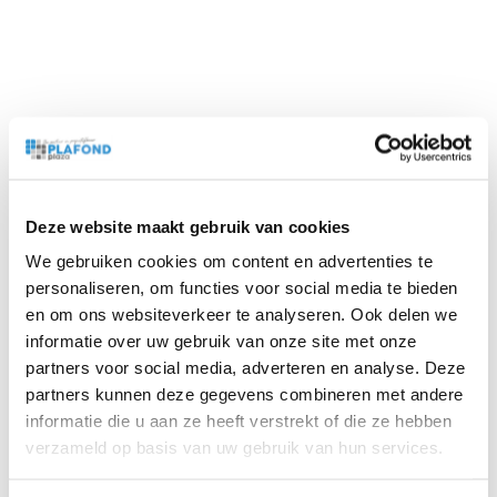
Beschrijving
Bijlagen
Deze website maakt gebruik van cookies
De Ecophon Connect kabelhanger biedt de mogelijkheid
We gebruiken cookies om content en advertenties te
de Ecophon Solo plafondeilanden te monteren aan het
personaliseren, om functies voor social media te bieden
bouwplafond. Bij de Ecophon Solo 1200×1200 mm &
en om ons websiteverkeer te analyseren. Ook delen we
800x400mm heeft u drie kabels nodig voor 1
informatie over uw gebruik van onze site met onze
plafondeiland. Vervolgens heeft u 3 spiraalankers nodig
partners voor social media, adverteren en analyse. Deze
om de kabels in de eilanden te bevestigen. Om het een
partners kunnen deze gegevens combineren met andere
mooie afwerking te geven kunt u de kabelhanger
informatie die u aan ze heeft verstrekt of die ze hebben
verzameld op basis van uw gebruik van hun services.
afsluiten met een plafondkapje. Het pakket biedt genoeg
materiaal om 4 eilanden op te hangen. Het pakket bevat