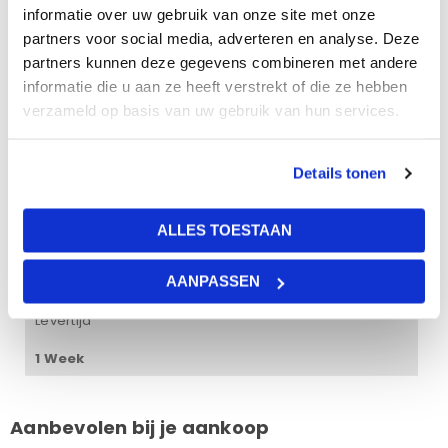
informatie over uw gebruik van onze site met onze
Afmetingen
partners voor social media, adverteren en analyse. Deze
1200 x 1200 mm
partners kunnen deze gegevens combineren met andere
informatie die u aan ze heeft verstrekt of die ze hebben
Lichtreflectie
verzameld op basis van uw gebruik van hun services.
85%
Geluidsabsorptie
Details tonen
90%
ALLES TOESTAAN
Aantal stuks per pak
AANPASSEN
4
Levertijd
1 Week
Aanbevolen bij je aankoop