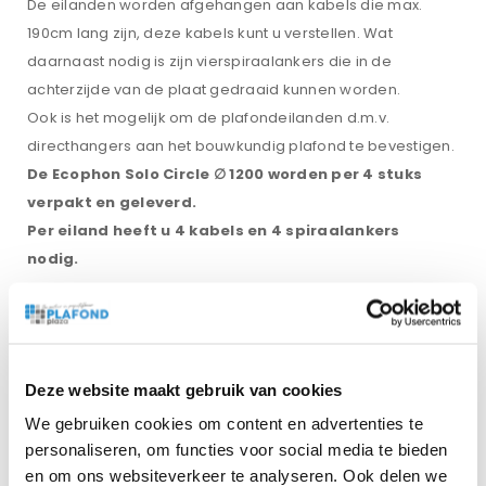
De eilanden worden afgehangen aan kabels die max.
190cm lang zijn, deze kabels kunt u verstellen. Wat
daarnaast nodig is zijn vierspiraalankers die in de
achterzijde van de plaat gedraaid kunnen worden.
Ook is het mogelijk om de plafondeilanden d.m.v.
directhangers aan het bouwkundig plafond te bevestigen.
De Ecophon Solo Circle ∅ 1200 worden per 4 stuks
verpakt en geleverd.
Per eiland heeft u 4 kabels en 4 spiraalankers
nodig.
Kleur
White Frost
Deze website maakt gebruik van cookies
prijs per stuk
We gebruiken cookies om content en advertenties te
personaliseren, om functies voor social media te bieden
€119
en om ons websiteverkeer te analyseren. Ook delen we