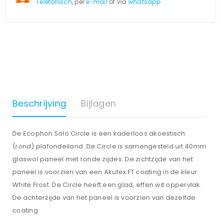
Telefonisch
, per
e-mail
of via
whatsapp
Beschrijving
Bijlagen
De Ecophon Solo Circle is een kaderloos akoestisch
(rond) plafondeiland. De Circle is samengesteld uit 40mm
glaswol paneel met ronde zijdes. De zichtzijde van het
paneel is voorzien van een Akutex FT coating in de kleur
White Frost. De Circle heeft een glad, effen wit oppervlak.
De achterzijde van het paneel is voorzien van dezelfde
coating.