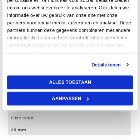
en om ons websiteverkeer te analyseren. Ook delen we
informatie over uw gebruik van onze site met onze
Gewicht
partners voor social media, adverteren en analyse. Deze
partners kunnen deze gegevens combineren met andere
17 kg
informatie die u aan ze heeft verstrekt of die ze hebben
Afmetingen
verzameld op basis van uw gebruik van hun services.
120 × 60 × 2 cm
Details tonen
Kleur
wit
ALLES TOESTAAN
Geluidsabsorptie
AANPASSEN
100%
Dikte plaat
20 mm