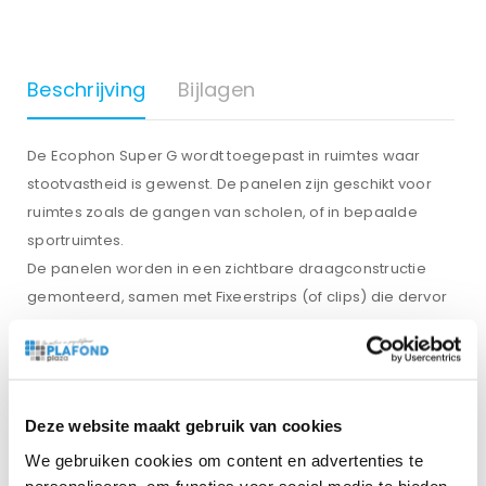
Beschrijving
Bijlagen
De Ecophon Super G wordt toegepast in ruimtes waar
stootvastheid is gewenst. De panelen zijn geschikt voor
ruimtes zoals de gangen van scholen, of in bepaalde
sportruimtes.
De panelen worden in een zichtbare draagconstructie
gemonteerd, samen met Fixeerstrips (of clips) die dervor
zorgen dat de panelen op hun plaats blijven. De panelen
kunnen worden gedemonteerd.
Ecophon Super G panelen hebben een samenstelling van
glaswol met een hoge dichtheid, deze zijn als
Deze website maakt gebruik van cookies
onbrandbaar gekwalicifeerd. Aan de zichtzijde van de
We gebruiken cookies om content en advertenties te
panelen is glasvezelweefsel en aan de rugzijde glasvlies.
personaliseren, om functies voor social media te bieden