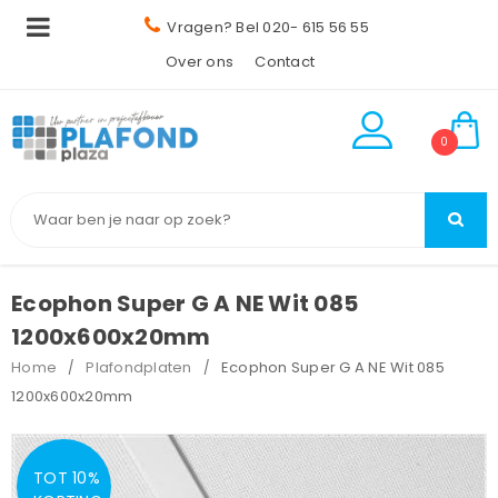
Vragen? Bel 020- 615 56 55
Over ons
Contact
0
Ecophon Super G A NE Wit 085
1200x600x20mm
Home
Plafondplaten
Ecophon Super G A NE Wit 085
/
/
1200x600x20mm
TOT 10%