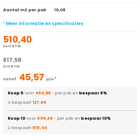
Aantal m2 per pak
10,08
Meer informatie en specificaties
510,40
excl BTW
617,58
incl BTW
45,57
2
vanaf
p/m
Koop 5
voor
484,88
- per pak en
bespaar 5%
U bespaart
127,60
Koop 10
voor
459,36
- per pak en
bespaar 10%
U bespaart
510,40