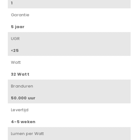
1
Garantie
5 jaar
UGR
<25
Watt
32 Watt
Branduren
50.000 uur
Levertijd
4-5 weken
Lumen per Watt