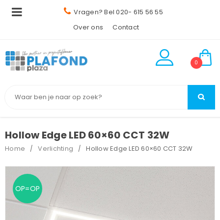
Vragen? Bel 020- 615 56 55
Over ons
Contact
0
Hollow Edge LED 60×60 CCT 32W
Home
Verlichting
Hollow Edge LED 60×60 CCT 32W
/
/
OP=OP