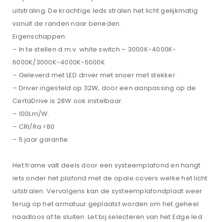
uitstraling. De krachtige leds stralen het licht gelijkmatig
vanuit de randen naar beneden.
Eigenschappen:
– In te stellen d.m.v. white switch – 3000K-4000K-
6000K/3000K-4000K-5000K
– Geleverd met LED driver met snoer met stekker.
– Driver ingesteld op 32W, door een aanpassing op de
CertaDrive is 28W ook instelbaar.
– 100Lm/W.
– CRI/Ra >80
– 5 jaar garantie
Het frame valt deels door een systeemplafond en hangt
iets onder het plafond met de opale covers welke het licht
uitstralen. Vervolgens kan de systeemplafondplaat weer
terug op het armatuur geplaatst worden om het geheel
naadloos af te sluiten. Let bij selecteren van het Edge led