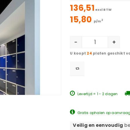
136,51
excl BTW
15,80
2
p/m
-
+
24
platen geschikt v
Levertijd = 1 - 2 dagen
Gratis ophalen op aanvraa
Veilig en eenvoudig
be