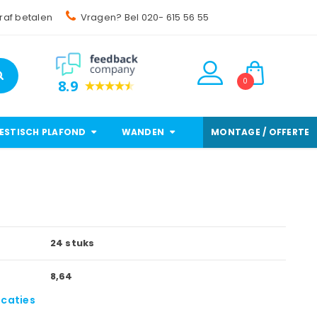
raf betalen
Vragen? Bel 020- 615 56 55
0
8.9
ESTISCH PLAFOND
WANDEN
MONTAGE / OFFERTE
24 stuks
8,64
icaties