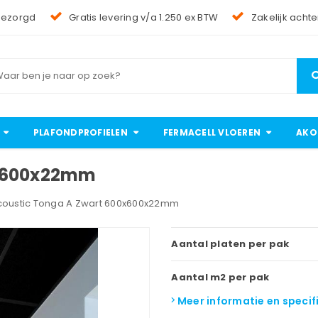
bezorgd
Gratis levering v/a 1.250 ex BTW
Zakelijk achte
PLAFONDPROFIELEN
FERMACELL VLOEREN
AKO
0x600x22mm
coustic Tonga A Zwart 600x600x22mm
Aantal platen per pak
Aantal m2 per pak
Meer informatie en specif