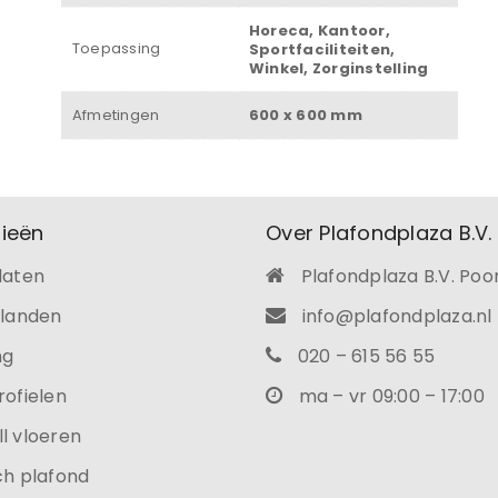
Horeca, Kantoor,
Toepassing
Sportfaciliteiten,
Winkel, Zorginstelling
Afmetingen
600 x 600 mm
ieën
Over Plafondplaza B.V.
laten
Plafondplaza B.V. Poo
ilanden
info@plafondplaza.nl
ng
020 – 615 56 55
rofielen
ma – vr 09:00 – 17:00
l vloeren
ch plafond