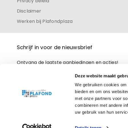
Privacy beleid
Disclaimer
Werken bij Plafondplaza
Schrijf in voor de nieuwsbrief
Ontvang de laatste aanbiedingen en acties!
Deze website maakt gebru
We gebruiken cookies om c
bieden en om ons websitev
met onze partners voor so
combineren met andere inf
uw gebruik van hun servic
Copyright © 2026 Plafondplaza. Alle rechten voorbe
Details tonen