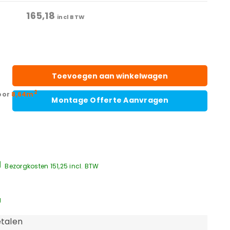
165,18
incl BTW
Toevoegen aan winkelwagen
2
oor
8,64m
Montage Offerte Aanvragen
Bezorgkosten 151,25 incl. BTW
g
talen