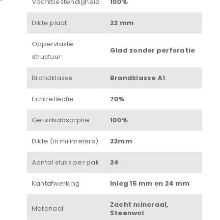
Vochtbestendigheid
100%
Wachtwoord
*
Dikte plaat
22 mm
Oppervlakte
Glad zonder perforatie
structuur
Onthouden
Brandklasse
Brandklasse A1
INLOGGEN
Lichtreflectie
70%
JE WACHTWOORD VERGETEN?
Geluidsabsorptie
100%
Dikte (in milimeters)
22mm
Aantal stuks per pak
24
Kantafwerking
Inleg 15 mm en 24 mm
Zacht mineraal,
Materiaal
Steenwol