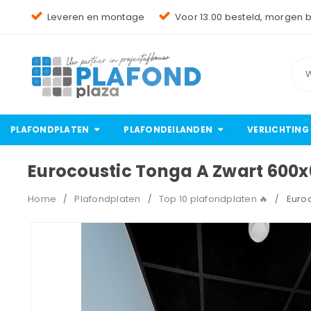
Leveren en montage
Voor 13.00 besteld, morgen 
PLAFONDPLATEN
PLAFONDEILANDEN
VERLICHTING
Eurocoustic Tonga A Zwart 60
Home
Plafondplaten
Top 10 plafondplaten 🔥
Euro
/
/
/