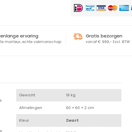
renlange ervaring
Gratis bezorgen
te monteur, echte vakmanschap
vanaf € 999,- Excl. BTW
LOGIN
Gewicht
19 kg
e
Afmetingen
60 × 60 × 2 cm
Gebruikersnaam of e-mailadres
*
Kleur
Zwart
te