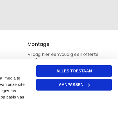
Montage
Vraag hier eenvoudig een offerte
aan!
ALLES TOESTAAN
al media te
van onze site
AANPASSEN
 gegevens
 op basis van