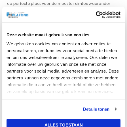
de perfecte plaat voor de meeste ruimtes waaronder
kantoren, scholen, horeca, ziekenhuizen, zorginstellingen
en gezondheidsinstellingen
De Eurocoustic Tonga plafondplaat is ontworpen voor het
plaatsen in een systeem met een profielbreedte van 15
Deze website maakt gebruik van cookies
mm en 24 mm. Dit wordt aangegeven als T15 en T24.
We gebruiken cookies om content en advertenties te
personaliseren, om functies voor social media te bieden
en om ons websiteverkeer te analyseren. Ook delen we
informatie over uw gebruik van onze site met onze
Gewicht
partners voor social media, adverteren en analyse. Deze
partners kunnen deze gegevens combineren met andere
26 kg
informatie die u aan ze heeft verstrekt of die ze hebben
verzameld op basis van uw gebruik van hun services.
Afmetingen
200 × 60 × 2 cm
Details tonen
Vochtbestendigheid
ALLES TOESTAAN