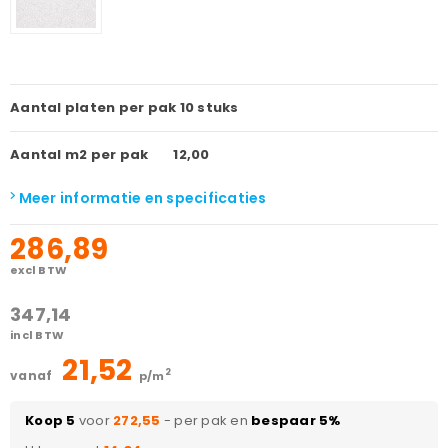
Aantal platen per pak
10 stuks
Aantal m2 per pak
12,00
Meer informatie en specificaties
286,89
excl BTW
347,14
incl BTW
21,52
2
vanaf
p/m
Koop 5
voor
272,55
- per pak en
bespaar 5%