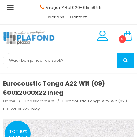
Vragen? Bel 020- 615 56 55
Over ons
Contact
0
Eurocoustic Tonga A22 Wit (09)
600x2000x22 Inleg
Home
Uit assortiment
Eurocoustic Tonga A22 Wit (09)
/
/
600x2000x22 inleg
TOT 10%
OP=OP