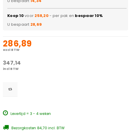
U bespaart
14,34
Koop 10
voor
258,20
- per pak en
bespaar 10%
U bespaart
28,69
286,89
excl BTW
347,14
incl BTW
Levertijd = 3 - 4 weken
Bezorgkosten 84,70 incl. BTW