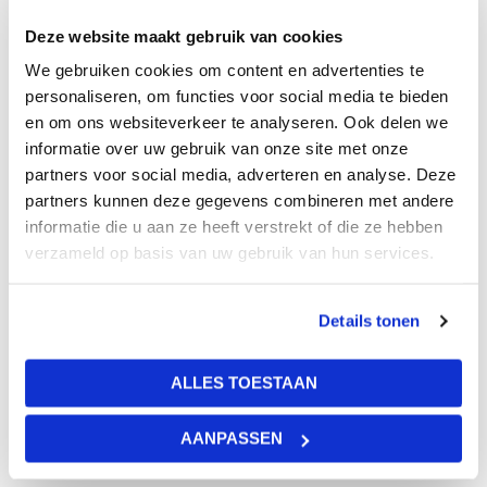
De De Eurocoustic Tonga E24/E15 plafondplaat is
ontworpen voor het plaatsen in een systeem met een
Deze website maakt gebruik van cookies
profielbreedte van 15 mm of 24 mm. Dit wordt
We gebruiken cookies om content en advertenties te
aangegeven als T24 en T15.
personaliseren, om functies voor social media te bieden
De platen, bestaande uit steenwol, zijn gemaakt van
en om ons websiteverkeer te analyseren. Ook delen we
vezels die niet onder de classificatie kankerverwekkend
informatie over uw gebruik van onze site met onze
vallen. De milerale wol van Eurocoustic Tonga is
partners voor social media, adverteren en analyse. Deze
recyclebaar.
partners kunnen deze gegevens combineren met andere
Op de achterzijde van de panelen wordt de legrichting
informatie die u aan ze heeft verstrekt of die ze hebben
verzameld op basis van uw gebruik van hun services.
aangegeven.
Details tonen
Gewicht
15 kg
ALLES TOESTAAN
Afmetingen
AANPASSEN
120 × 60 × 2 cm