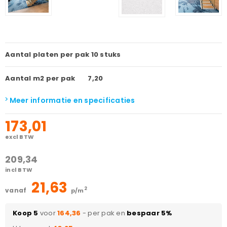
Aantal platen per pak
10 stuks
Aantal m2 per pak
7,20
Meer informatie en specificaties
173,01
excl BTW
209,34
incl BTW
21,63
2
vanaf
p/m
Koop 5
voor
164,36
- per pak en
bespaar 5%