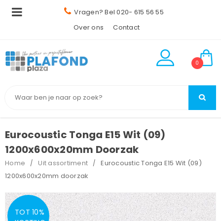
Vragen? Bel 020- 615 56 55
Over ons
Contact
0
Eurocoustic Tonga E15 Wit (09)
1200x600x20mm Doorzak
Home
Uit assortiment
Eurocoustic Tonga E15 Wit (09)
/
/
1200x600x20mm doorzak
TOT 10%