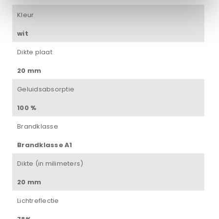
Kleur
wit
Dikte plaat
20 mm
Geluidsabsorptie
100 %
Brandklasse
Brandklasse A1
Dikte (in milimeters)
20 mm
Lichtreflectie