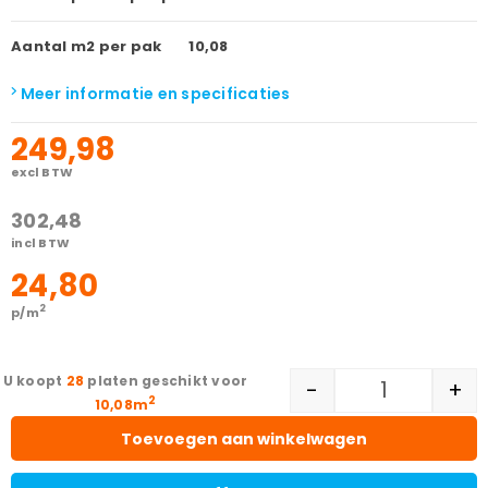
Aantal m2 per pak
10,08
Meer informatie en specificaties
249,98
excl BTW
302,48
incl BTW
24,80
2
p/m
28
platen geschikt voor
-
+
2
10,08m
Toevoegen aan winkelwagen