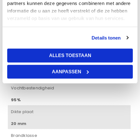
partners kunnen deze gegevens combineren met andere
informatie die u aan ze heeft verstrekt of die ze hebben
Gewicht
verzameld op basis van uw gebruik van hun services.
19 kg
Afmetingen
Details tonen
60 × 60 × 2 cm
ALLES TOESTAAN
Kleur
AANPASSEN
wit
Vochtbestendigheid
95%
Dikte plaat
20 mm
Brandklasse