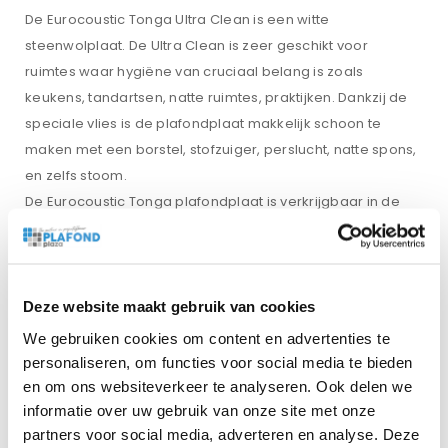
De Eurocoustic Tonga Ultra Clean is een witte
steenwolplaat. De Ultra Clean is zeer geschikt voor
ruimtes waar hygiëne van cruciaal belang is zoals
keukens, tandartsen, natte ruimtes, praktijken. Dankzij de
speciale vlies is de plafondplaat makkelijk schoon te
maken met een borstel, stofzuiger, perslucht, natte spons,
en zelfs stoom.
De Eurocoustic Tonga plafondplaat is verkrijgbaar in de
afmetingen 600×600 en 1200×600 en kan geplaats
worden in een systeem met een profielbreedte van 15
mm en 24 mm. Dit wordt aangegeven als T15 en T24.
Met een combinatie van uitstekende akoestische
Deze website maakt gebruik van cookies
waarden, de reinigbaarheid, en schimmel- en
We gebruiken cookies om content en advertenties te
bacteriebestendigheid is de Eurocoustic Ultra Clean een
personaliseren, om functies voor social media te bieden
zeer goede keuze voor veel ruimtes.
en om ons websiteverkeer te analyseren. Ook delen we
Deze plaat is ook verkrijgbaar in de
afmeting 1200×600.
informatie over uw gebruik van onze site met onze
partners voor social media, adverteren en analyse. Deze