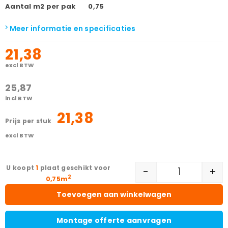
Aantal m2 per pak
0,75
Meer informatie en specificaties
21,38
excl BTW
25,87
incl BTW
21,38
prijs per stuk
excl BTW
1
plaat geschikt voor
-
+
2
0,75m
Toevoegen aan winkelwagen
Montage offerte aanvragen