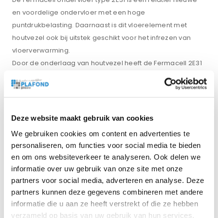
en voordelige ondervloer met een hoge
puntdrukbelasting. Daarnaast is dit vloerelement met
houtvezel ook bij uitstek geschikt voor het infrezen van
vloerverwarming.
Door de onderlaag van houtvezel heeft de Fermacell 2E31
een zeer hoge puntbelasting. De vloerelementen van
Fermacell zijn beschikbaar in verschillende uitvoeringen
die met en zonder onderlaag kunnen worden toegepast.
Hierdoor zijn de Fermacell vloerelementen geschikt voor
Deze website maakt gebruik van cookies
vele toepassingsgebieden. Kenmerken van
We gebruiken cookies om content en advertenties te
een Fermacell ondervloer zijn:
personaliseren, om functies voor social media te bieden
– brandveilig;
en om ons websiteverkeer te analyseren. Ook delen we
– geluidsdicht;
informatie over uw gebruik van onze site met onze
– warmte-isolerend;
partners voor social media, adverteren en analyse. Deze
– toepasbaar op vloerverwarmingssystemen;
partners kunnen deze gegevens combineren met andere
– perfect voor het afwerkbaar maken van vloeren.
informatie die u aan ze heeft verstrekt of die ze hebben
verzameld op basis van uw gebruik van hun services.