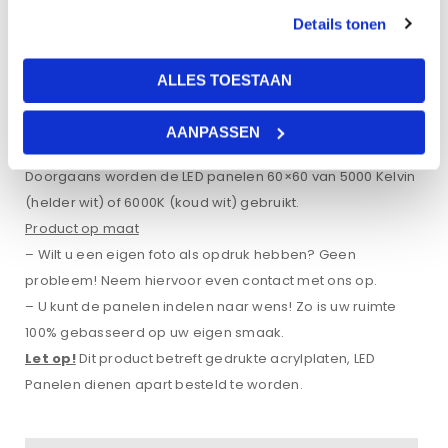
Afmeting: 595x595x2mm. Geschikt voor 600x600mm
Details tonen
panelen.
De fotoprints die worden weergeven zijn direct geprint op
ALLES TOESTAAN
een acrylplaat, de acrylplaat heeft een dikte van 2mm.
Deze plaat kan worden gelegd in een systeemplafond of
AANPASSEN
in een opbouwframe.
Doorgaans worden de LED panelen 60×60 van 5000 Kelvin
(helder wit) of 6000K (koud wit) gebruikt.
Product op maat
– Wilt u een eigen foto als opdruk hebben? Geen
probleem! Neem hiervoor even contact met ons op.
– U kunt de panelen indelen naar wens! Zo is uw ruimte
100% gebasseerd op uw eigen smaak.
Let op!
Dit product betreft gedrukte acrylplaten, LED
Panelen dienen apart besteld te worden.