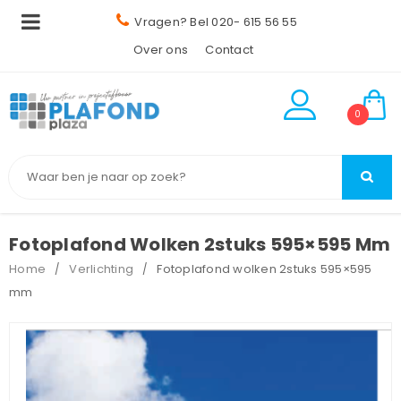
Vragen? Bel 020- 615 56 55
Over ons
Contact
0
Fotoplafond Wolken 2stuks 595×595 Mm
Home
Verlichting
Fotoplafond wolken 2stuks 595×595
/
/
mm