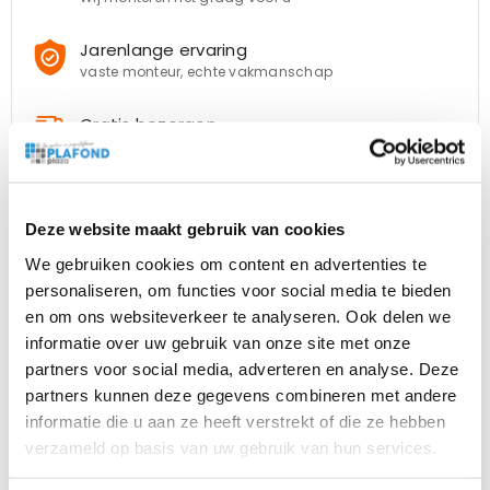
Jarenlange ervaring
vaste monteur, echte vakmanschap
Gratis bezorgen
vanaf € 999,- Excl. BTW
Klantenservice
Telefonisch
, per
e-mail
of via
whatsapp
Deze website maakt gebruik van cookies
We gebruiken cookies om content en advertenties te
personaliseren, om functies voor social media te bieden
en om ons websiteverkeer te analyseren. Ook delen we
informatie over uw gebruik van onze site met onze
partners voor social media, adverteren en analyse. Deze
partners kunnen deze gegevens combineren met andere
informatie die u aan ze heeft verstrekt of die ze hebben
Beschrijving
Bijlagen
verzameld op basis van uw gebruik van hun services.