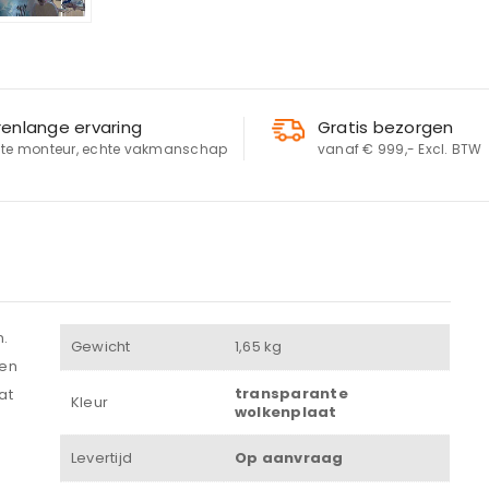
renlange ervaring
Gratis bezorgen
LOGIN
te monteur, echte vakmanschap
vanaf € 999,- Excl. BTW
Gebruikersnaam of e-mailadres
*
Wachtwoord
*
.
Gewicht
1,65 kg
een
transparante
at
Kleur
wolkenplaat
Onthouden
Levertijd
Op aanvraag
INLOGGEN