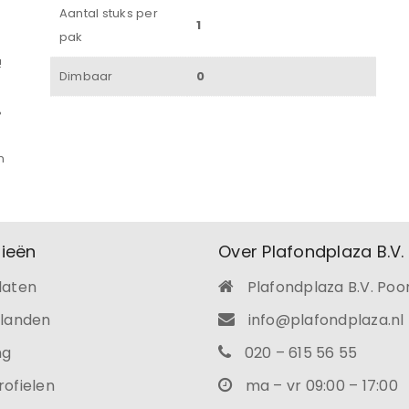
Aantal stuks per
1
JE WACHTWOORD VERGETEN?
pak
!
Dimbaar
0
%
n
ieën
Over Plafondplaza B.V.
laten
Plafondplaza B.V. Poo
ilanden
info@plafondplaza.nl
ng
020 – 615 56 55
rofielen
ma – vr 09:00 – 17:00