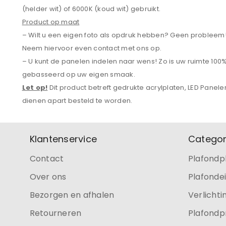
(helder wit) of 6000K (koud wit) gebruikt.
Product op maat
– Wilt u een eigen foto als opdruk hebben? Geen probleem
Neem hiervoor even contact met ons op.
– U kunt de panelen indelen naar wens! Zo is uw ruimte 100
gebasseerd op uw eigen smaak.
Let op!
Dit product betreft gedrukte acrylplaten, LED Panele
dienen apart besteld te worden.
Klantenservice
Categor
Contact
Plafondp
Over ons
Plafonde
Bezorgen en afhalen
Verlichti
Retourneren
Plafondp