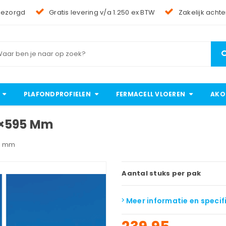
bezorgd
Gratis levering v/a 1.250 ex BTW
Zakelijk achte
PLAFONDPROFIELEN
FERMACELL VLOEREN
AKO
5×595 Mm
95 mm
Aantal stuks per pak
Meer informatie en specif