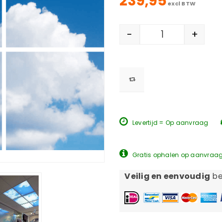
239,95
excl BTW
-
+
Levertijd = Op aanvraag
Gratis ophalen op aanvraa
Veilig en eenvoudig
be