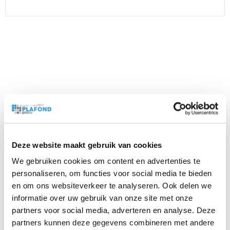
Beschrijving
Bijlagen
Hoeklijn, 3000 mm, breed 24 mm, hoog 24 mm. De
Deze website maakt gebruik van cookies
hoeklijn wordt met de onder zijde ca. 5 mm lager
tegen de kantlat gemonteerd. In de hoeklijn worden de
We gebruiken cookies om content en advertenties te
profielen en plafondplaten gelegd die tussen
personaliseren, om functies voor social media te bieden
het profiel en de muur komen. De hoeklijn is het dragende
en om ons websiteverkeer te analyseren. Ook delen we
informatie over uw gebruik van onze site met onze
profiel aan de muur.
partners voor social media, adverteren en analyse. Deze
partners kunnen deze gegevens combineren met andere