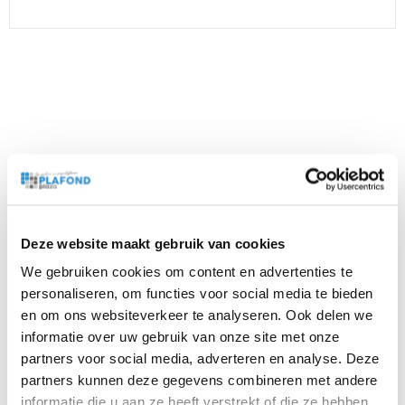
Beschrijving
Bijlagen
Kantlat wit, deze vuren kantlatten zijn aan de zicht zijde
Deze website maakt gebruik van cookies
voorzien van een witte verf. Zwarte kantlatten worden
We gebruiken cookies om content en advertenties te
toegepast op alle type wanden en hierop wordt de
personaliseren, om functies voor social media te bieden
hoeklijn van het systeemplafond bevestigd. Afnemen per
en om ons websiteverkeer te analyseren. Ook delen we
stuk is helaas niet mogelijk.
informatie over uw gebruik van onze site met onze
partners voor social media, adverteren en analyse. Deze
partners kunnen deze gegevens combineren met andere
Kleur
informatie die u aan ze heeft verstrekt of die ze hebben