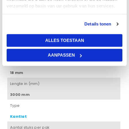
verzameld op basis van uw gebruik van hun services.
wit
Hoogte in (mm)
Details tonen
34 mm
Levertijd
ALLES TOESTAAN
1-2 werkdagen
AANPASSEN
Breedte in mm
18 mm
Lengte in (mm)
3000 mm
Type
Kantlat
Aantal stuks per pak