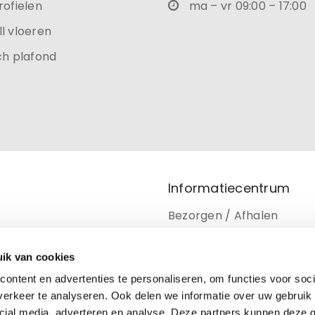
rofielen
ma – vr 09:00 – 17:00
l vloeren
ch plafond
Informatiecentrum
Bezorgen / Afhalen
Retourneren
ik van cookies
Privacy beleid
ontent en advertenties te personaliseren, om functies voor soci
Disclaimer
erkeer te analyseren. Ook delen we informatie over uw gebruik 
cial media, adverteren en analyse. Deze partners kunnen deze