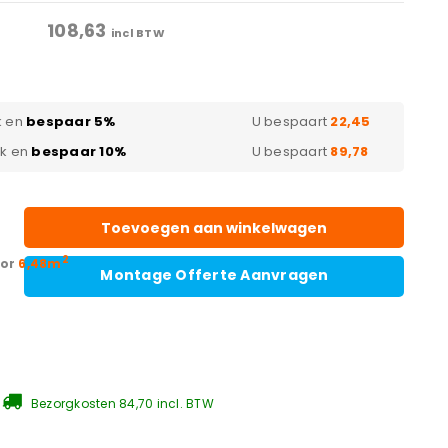
108,63
incl BTW
k en
bespaar 5%
U bespaart
22,45
ak en
bespaar 10%
U bespaart
89,78
Toevoegen aan winkelwagen
2
oor
6,48m
Montage Offerte Aanvragen
Bezorgkosten 84,70 incl. BTW