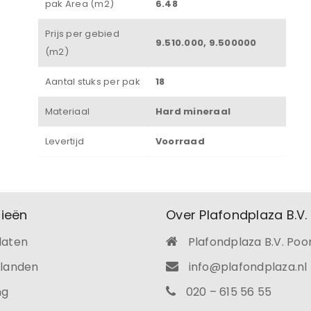
pak Area (m2)
6.48
Prijs per gebied
9.510.000, 9.500000
(m2)
Aantal stuks per pak
18
Materiaal
Hard mineraal
Levertijd
Voorraad
ieën
Over Plafondplaza B.V.
laten
Plafondplaza B.V. Poo
ilanden
info@plafondplaza.nl
ng
020 – 615 56 55