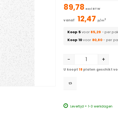
89,78
excl BTW
12,47
2
vanaf
p/m
Koop 5
voor
85,29
- per pa
Koop 10
voor
80,80
- per p
-
+
18
platen geschikt v
Levertijd = 1-3 werkdagen