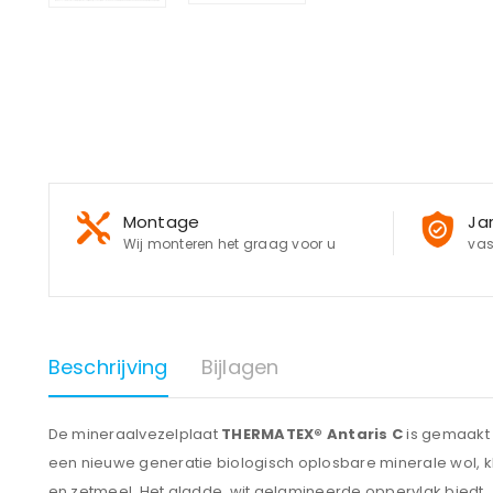
Montage
Ja
Wij monteren het graag voor u
vas
Beschrijving
Bijlagen
De mineraalvezelplaat
THERMATEX® Antaris C
is gemaakt
een nieuwe generatie biologisch oplosbare minerale wol, k
en zetmeel. Het gladde, wit gelamineerde oppervlak biedt