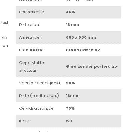
Lichtreflectie
84%
Wachtwoord
*
 rust
Dikte plaat
13 mm
Afmetingen
600 x 600 mm
 als
n en
Brandklasse
Brandklasse A2
Onthouden
Oppervlakte
INLOGGEN
Glad zonder perforatie
structuur
JE WACHTWOORD VERGETEN?
Vochtbestendigheid
90%
Dikte (in milimeters)
13mm
Geluidsabsorptie
70%
Kleur
wit