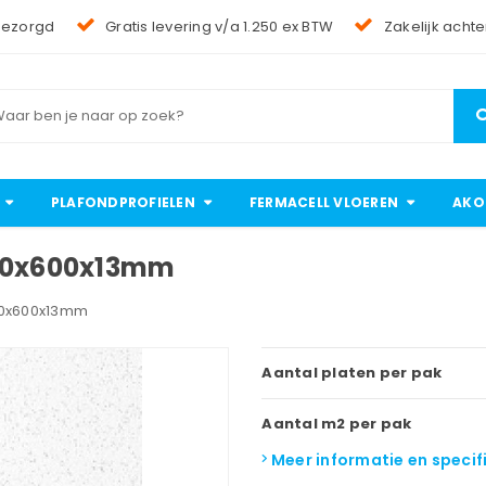
bezorgd
Gratis levering v/a 1.250 ex BTW
Zakelijk achte
PLAFONDPROFIELEN
FERMACELL VLOEREN
AKO
600x600x13mm
600x600x13mm
Aantal platen per pak
Aantal m2 per pak
Meer informatie en specif