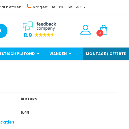
raf betalen
Vragen? Bel 020- 615 56 55
0
8.9
ESTISCH PLAFOND
WANDEN
MONTAGE / OFFERTE
18 stuks
6,48
icaties