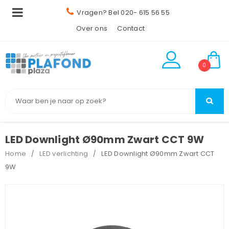
Vragen? Bel 020- 615 56 55
Over ons
Contact
0
LED Downlight Ø90mm Zwart CCT 9W
Home
LED verlichting
LED Downlight Ø90mm Zwart CCT
/
/
9W