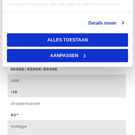
9 Watt
verzameld op basis van uw gebruik van hun services.
Lumen per Watt
Details tonen
108 lm/W
Dimbaar
ALLES TOESTAAN
Ja, met optionele dimbare driver
AANPASSEN
Kleur
3000K-4000K-5000K
UGR
<19
Gradenbundel
60°
Voltage