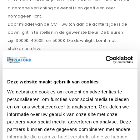
algemene verlichting gewenst is en geeft een zeer
homogeen licht.
Door middel van de CCT-Switch aan de achterzijde is de
downlight in te stellen in de gewenste kleur. De kleuren
zijn 3000K, 4000K, en 5000K. De downlight komt met
stekker en driver
Daarnaast zijn de moderne inbouwspots eenvoudig te
installeren met snelle aansluitingen.
Zaagmaat: Ø90-108 mm
Buitenmaat: Ø113 mm
Deze website maakt gebruik van cookies
Ø113 omtrek
We gebruiken cookies om content en advertenties te
68mm hoog
personaliseren, om functies voor social media te bieden
5 jaar garantie
en om ons websiteverkeer te analyseren. Ook delen we
informatie over uw gebruik van onze site met onze
partners voor social media, adverteren en analyse. Deze
Watt
partners kunnen deze gegevens combineren met andere
informatie die u aan ze heeft verstrekt of die ze hebben