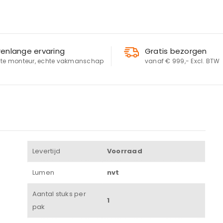
renlange ervaring
Gratis bezorgen
te monteur, echte vakmanschap
vanaf € 999,- Excl. BTW
LOGIN
Gebruikersnaam of e-mailadres
*
Levertijd
Voorraad
Wachtwoord
*
Lumen
nvt
Aantal stuks per
1
pak
Onthouden