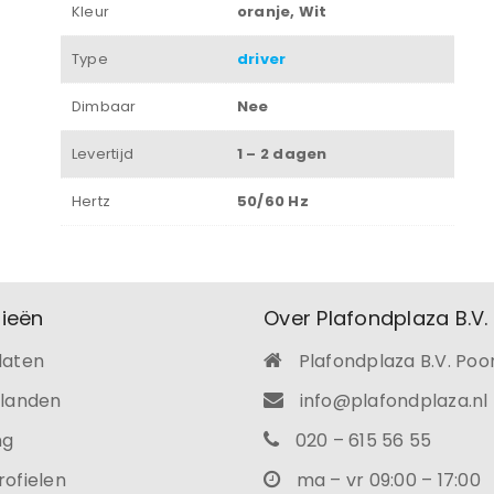
Kleur
oranje, Wit
INLOGGEN
Type
driver
JE WACHTWOORD VERGETEN?
Dimbaar
Nee
Levertijd
1 – 2 dagen
Hertz
50/60 Hz
ieën
Over Plafondplaza B.V.
laten
Plafondplaza B.V. Poo
ilanden
info@plafondplaza.nl
ng
020 – 615 56 55
rofielen
ma – vr 09:00 – 17:00