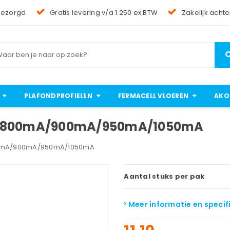
bezorgd
Gratis levering v/a 1.250 ex BTW
Zakelijk achte
PLAFONDPROFIELEN
FERMACELL VLOEREN
AKO
TT 800mA/900mA/950mA/1050mA
800mA/900mA/950mA/1050mA
Aantal stuks per pak
Meer informatie en specif