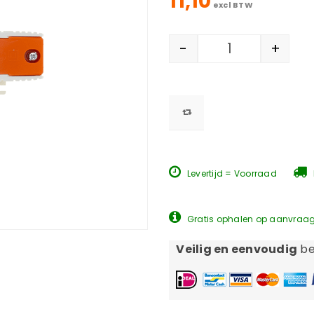
11,10
excl BTW
-
+
Levertijd = Voorraad
Gratis ophalen op aanvraa
Veilig en eenvoudig
be