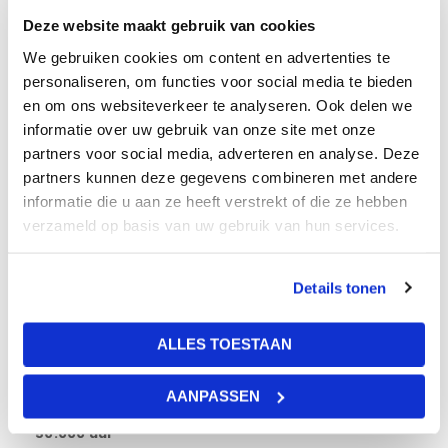
Beschrijving
Bijlagen
Deze website maakt gebruik van cookies
We gebruiken cookies om content en advertenties te
De LED Highbay heeft een IP65 nomering en is waterproof.
personaliseren, om functies voor social media te bieden
Deze highbay is toepasbaar in vochtige ruimtes.
en om ons websiteverkeer te analyseren. Ook delen we
Afmeting: Ø290X145
informatie over uw gebruik van onze site met onze
Onze LED Highbay is te gebruiken in ruimtes met
partners voor social media, adverteren en analyse. Deze
plafondhoogtes van hoger dan 6 meter, denk hierbij aan
partners kunnen deze gegevens combineren met andere
magazijnen, sportruimtes en garages.
informatie die u aan ze heeft verstrekt of die ze hebben
De LED is makkelijk in gebruik en kan bijna overal
verzameld op basis van uw gebruik van hun services.
geplaatst worden.
Details tonen
Levertijd
ALLES TOESTAAN
Voorraad
Branduren
AANPASSEN
50.000 uur