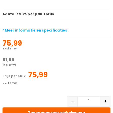
Aantal stuks per pak
1 stuk
Meer informatie en specificaties
75,99
excl BTW
91,95
incl BTW
75,99
prijs per stuk
excl BTW
-
+
Toevoegen aan winkelwagen