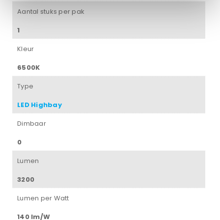
Aantal stuks per pak
1
Kleur
6500K
Type
LED Highbay
Dimbaar
0
Lumen
3200
Lumen per Watt
140 lm/W