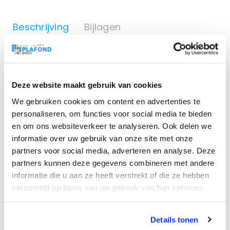
Beschrijving
Bijlagen
Met een inbouwhoogte van 26mm is dit een zeer
geschikte spot voor elke ruimte en plafond. De LED
inbouwspot Slim-fit is IP-44 beschermd, dit houdt in dat
Deze website maakt gebruik van cookies
de spot binnen en buiten onder een overkapping gebruikt
We gebruiken cookies om content en advertenties te
kan worden. De spot is bestand tegen opspattend water,
personaliseren, om functies voor social media te bieden
maar niet tegen regen.
en om ons websiteverkeer te analyseren. Ook delen we
De LED spot heeft twee veertjes aan de zijdes om de spot
informatie over uw gebruik van onze site met onze
partners voor social media, adverteren en analyse. Deze
te bevestigen aan het plafond. De LED is compleet incl.
partners kunnen deze gegevens combineren met andere
ingebouwde armatuur en LED driver.
informatie die u aan ze heeft verstrekt of die ze hebben
84 lumen per Watt
verzameld op basis van uw gebruik van hun services.
Excl. stekker
Details tonen
Kleur