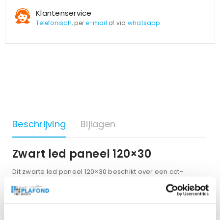
Klantenservice
Telefonisch
, per
e-mail
of via
whatsapp
Beschrijving
Bijlagen
Zwart led paneel 120×30
Dit zwarte led paneel 120×30 beschikt over een cct-
schakelaar waarmee dit witkleur eenmalig is in te stellen.
Hierdoor is het paneel geschikt voor alle situaties. De
zwarte randafwerking zorgt ervoor dat deze led panelen