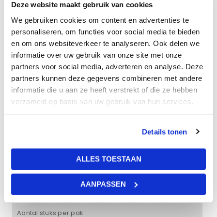
mooi staan in een zwart systeemplafond. Het paneel is
Deze website maakt gebruik van cookies
betreft een side-lit variant waarbij de LED’s verwerkt zijn in
We gebruiken cookies om content en advertenties te
de zijkant van het frame. Dankzij de diffuser in het midden
personaliseren, om functies voor social media te bieden
en een gradenbundel van 120° wordt het licht mooi
en om ons websiteverkeer te analyseren. Ook delen we
verdeeld over de ruimte. Met een levensduur van 50.000
informatie over uw gebruik van onze site met onze
uur en 5 jaar garantie is dit een duurzame koop. Het
partners voor social media, adverteren en analyse. Deze
paneel wordt geleverd met driver en eurostekker. Dit
partners kunnen deze gegevens combineren met andere
informatie die u aan ze heeft verstrekt of die ze hebben
product is dimbaar te maken door de meegeleverde
verzameld op basis van uw gebruik van hun services.
driver om te wisselen met een dimbare variant.
Details tonen
Levertijd
Voorraad
ALLES TOESTAAN
Branduren
AANPASSEN
50.000 uur
Aantal stuks per pak