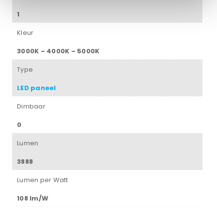
1
Kleur
3000K – 4000K – 5000K
Type
LED paneel
Dimbaar
0
Lumen
3888
Lumen per Watt
108 lm/W