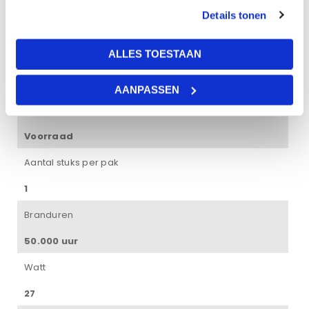
• CRI waarde van 80Ra
Details tonen
• Instelbaar op 3000K, 4000K, en 5700K d.m.v. white switch.
• 5 jaar garantie
ALLES TOESTAAN
AANPASSEN
Levertijd
Voorraad
Aantal stuks per pak
1
Branduren
50.000 uur
Watt
27