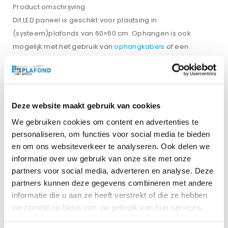
Product omschrijving
Dit LED paneel is geschikt voor plaatsing in
(systeem)plafonds van 60×60 cm. Ophangen is ook
mogelijk met het gebruik van
ophangkabels
of een
opbouwframe
. Door het egale, zachte en flikkervrije licht
dat het LED paneel verspreidt, zijn panelen bij uitstek
geschikt voor toepassing in kantoren en winkels, maar
denk ook aan binnenverlichting van scholen en andere
Deze website maakt gebruik van cookies
publieke ruimtes.
We gebruiken cookies om content en advertenties te
Kenmerken
personaliseren, om functies voor social media te bieden
• Hoge kwaliteit externe driver met optimale
en om ons websiteverkeer te analyseren. Ook delen we
warmteafvoer
informatie over uw gebruik van onze site met onze
• Flikkervrij (1%)
partners voor social media, adverteren en analyse. Deze
• Plug&Play d.m.v. aansluitsnoer en eurostekker
partners kunnen deze gegevens combineren met andere
• Hoge lichtefficiëntie van >130 Lm/W bij 3000K en >140
informatie die u aan ze heeft verstrekt of die ze hebben
Lm/W bij 4000K of 5700K
verzameld op basis van uw gebruik van hun services.
• UGR waarde van <17