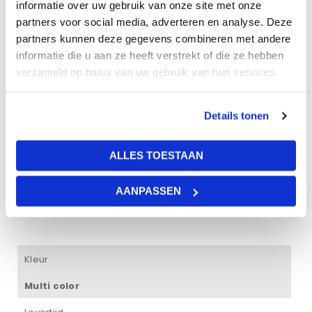
informatie over uw gebruik van onze site met onze
partners voor social media, adverteren en analyse. Deze
partners kunnen deze gegevens combineren met andere
Beschrijving
Bijlagen
informatie die u aan ze heeft verstrekt of die ze hebben
verzameld op basis van uw gebruik van hun services.
10 wolkenpanelen van wit aluminium.
Details tonen
De frames passen in een standaard systeemplafond met
de afmeting 600×600 mm. prints op hoogwaardige opaal
platen.
ALLES TOESTAAN
Desgewenst kunnen wij de installatie voor u regelen. Wij
werken met installateurs met veel plafondervaring en zij
AANPASSEN
kunnen uw wolkenplafond snel en vakkundig installeren.
Kleur
Multi color