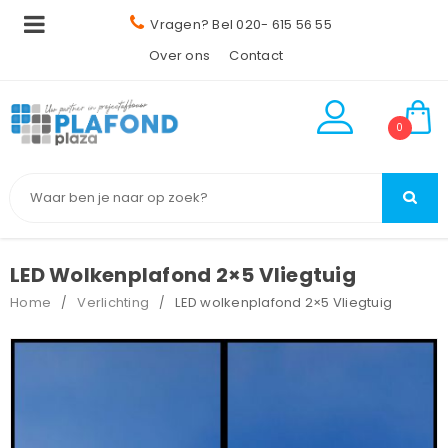
Vragen? Bel 020- 615 56 55
Over ons
Contact
0
LED Wolkenplafond 2×5 Vliegtuig
Home
Verlichting
LED wolkenplafond 2×5 Vliegtuig
/
/